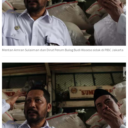
Mentan Amran Sulaiman dan Dirut Perum Bulog Budi Waseso sidak di PIBC Jakarta