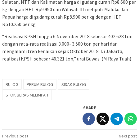
Selatan, NTT dan Kalimatan harga di gudang curah Rp8.600 per
kg dengan HET Rp9.950 dan Wilayah III meliputi Maluku dan
Papua harga di gudang curah Rp8.900 per kg dengan HET
Rp10.250 per kg.
“Realisasi KPSH hingga 6 November 2018 sebesar 402.628 ton
dengan rata-rata realisasi 3.000- 3.500 ton per hari dan
mengalami tren kenaikan sejak Oktober 2018. Di Jakarta,
realisasi KPSH sebesar 46.321 ton,” urai Buwas. (M Raya Tuah)
BULOG
PERUM BULOG
SIDAK BULOG
STOK BERAS MELIMPAH
SHARE
Post
Previous post
Next post