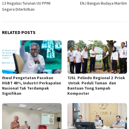
13 Regulasi Turunan UU PPMI
ENJ Bangun Budaya Maritim
navigation
Segera Diterbitkan
RELATED POSTS
Ihwal Pengetatan Pasokan
TJSL Pelindo Regional 2 Priok
HGBT 48%, Industri Perkapalan
Untuk Peduli Taman dan
Nasional Tak Terdampak
Bantuan Tong Sampah
Signifikan
Komposter