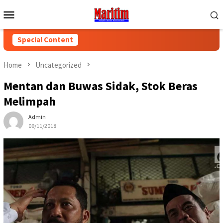
Skip
Mobile
to
Menu
content
Special Content
Home
Uncategorized
Mentan dan Buwas Sidak, Stok Beras
Melimpah
Admin
09/11/2018