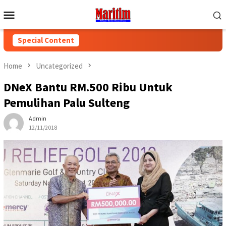
Skip
Mobile
to
Menu
content
Special Content
Home
Uncategorized
DNeX Bantu RM.500 Ribu Untuk
Pemulihan Palu Sulteng
Admin
12/11/2018