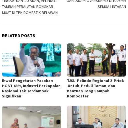
TINGKATKAN LAYANAN, PELINDO 1
GAPASDAP: OVERSUPPLY DI HAMPIR
navigation
TAMBAH PERALATAN BONGKAR
SEMUA LINTASAN
MUAT DI TPK DOMESTIK BELAWAN
RELATED POSTS
Ihwal Pengetatan Pasokan
TJSL Pelindo Regional 2 Priok
HGBT 48%, Industri Perkapalan
Untuk Peduli Taman dan
Nasional Tak Terdampak
Bantuan Tong Sampah
Signifikan
Komposter