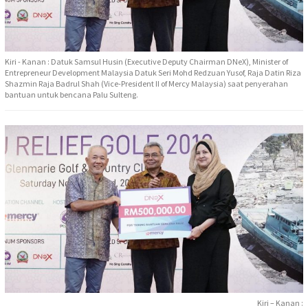
Kiri - Kanan : Datuk Samsul Husin (Executive Deputy Chairman DNeX), Minister of
Entrepreneur Development Malaysia Datuk Seri Mohd Redzuan Yusof, Raja Datin Riza
Shazmin Raja Badrul Shah (Vice-President II of Mercy Malaysia) saat penyerahan
bantuan untuk bencana Palu Sulteng.
Kiri – Kanan :