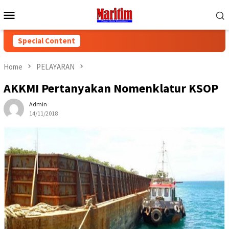
Skip
Mobile
to
Menu
content
Special Content
Home
PELAYARAN
AKKMI Pertanyakan Nomenklatur KSOP
Admin
14/11/2018