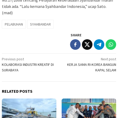
No.17/2008 tentang Pelayaran keberadaan Syahbandar malah
tidak ada. “Lalu kemana Syahbandar Indonesia,” ucap Sato.
(mad)
PELABUHAN
SYAHBANDAR
SHARE
Post
Previous post
Next post
KOLABORASI INDUSTRI KREATIF DI
KERJA SAMA RI-KOREA BANGUN
navigation
SURABAYA
KAPAL SELAM
RELATED POSTS