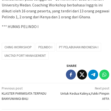
University Medan. Coaching Workshop berbahasa Inggris ini
diikuti oleh 16 orang peserta, yang terdiri dari 13 orang pegawai
Pelindo 1, 2 orang dari Kenya dan 1 orang dari Ghana.
*** HUMAS PELINDO I
CHING WORKSHOP
PELINDO I
PT PELABUHAN INDONESIA I
UNCTAD PORT MANAGEMENT
SHARE
Post
Previous post
Next post
KLASTER PARIWISATA TERPADU
Untuk Kedua Kalinya,Yukki Pimpin
navigation
BANYUWANGI-BALI
AFFA