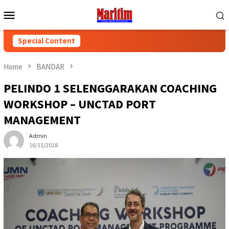
Skip
Mobile
to
Menu
content
Special Content
Home
BANDAR
PELINDO 1 SELENGGARAKAN COACHING
WORKSHOP – UNCTAD PORT
MANAGEMENT
Admin
16/11/2018