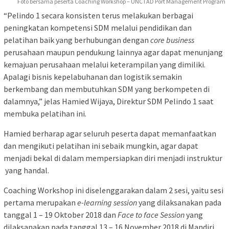
Foto bersama peserta Coaching Workshop – UNCTAD Port Management Program
“Pelindo 1 secara konsisten terus melakukan berbagai
peningkatan kompetensi SDM melalui pendidikan dan
pelatihan baik yang berhubungan dengan
core business
perusahaan maupun pendukung lainnya agar dapat menunjang
kemajuan perusahaan melalui keterampilan yang dimiliki.
Apalagi bisnis kepelabuhanan dan logistik semakin
berkembang dan membutuhkan SDM yang berkompeten di
dalamnya,” jelas Hamied Wijaya, Direktur SDM Pelindo 1 saat
membuka pelatihan ini.
Hamied berharap agar seluruh peserta dapat memanfaatkan
dan mengikuti pelatihan ini sebaik mungkin, agar dapat
menjadi bekal di dalam mempersiapkan diri menjadi instruktur
yang handal.
Coaching Workshop ini diselenggarakan dalam 2 sesi, yaitu sesi
pertama merupakan
e-learning session
yang dilaksanakan pada
tanggal 1 – 19 Oktober 2018 dan
Face to face Session
yang
dilaksanakan pada tanggal 13 – 16 November 2018 di Mandiri