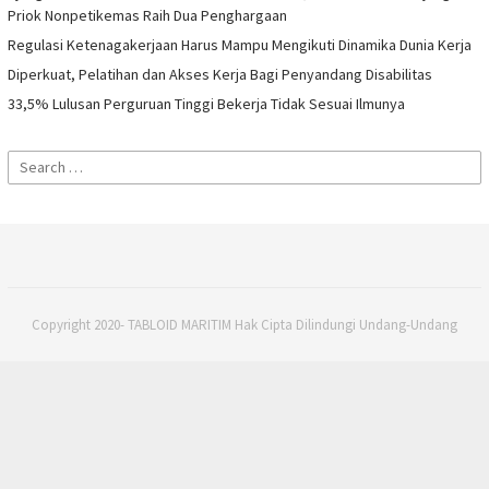
Priok Nonpetikemas Raih Dua Penghargaan
Regulasi Ketenagakerjaan Harus Mampu Mengikuti Dinamika Dunia Kerja
Diperkuat, Pelatihan dan Akses Kerja Bagi Penyandang Disabilitas
33,5% Lulusan Perguruan Tinggi Bekerja Tidak Sesuai Ilmunya
Search
for:
Copyright 2020- TABLOID MARITIM Hak Cipta Dilindungi Undang-Undang