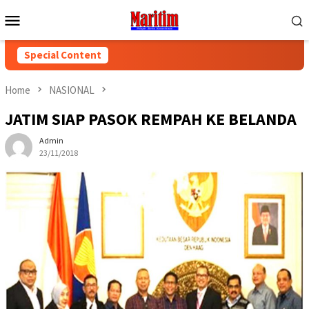
Skip
Mobile
to
Menu
content
Special Content
Home
NASIONAL
JATIM SIAP PASOK REMPAH KE BELANDA
Admin
23/11/2018