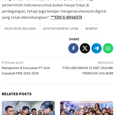
pemerintah Indonesia untuk bukan hanya fokus di
perdagangan, tetapi juga belajar mengenai ekonomi digital
yang telah dikembangkan”.
***ERICK ARHADITA
EKSPOR KE BELANDA
EKSPOR REMPAH JATIM
REMPAH
SHARE
Post
Previous post
Next post
Manajemen & Karyawan PT Airin
PGN LUNCURKAN 32 UNIT GASLINK
navigation
Sepakati PKB 2018-2020
PEMASOK GAS BUMI
RELATED POSTS