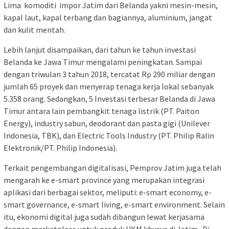
Lima komoditi impor Jatim dari Belanda yakni mesin-mesin,
kapal laut, kapal terbang dan bagiannya, aluminium, jangat
dan kulit mentah.
Lebih lanjut disampaikan, dari tahun ke tahun investasi
Belanda ke Jawa Timur mengalami peningkatan. Sampai
dengan triwulan 3 tahun 2018, tercatat Rp 290 miliar dengan
jumlah 65 proyek dan menyerap tenaga kerja lokal sebanyak
5.358 orang. Sedangkan, 5 Investasi terbesar Belanda di Jawa
Timur antara lain pembangkit tenaga listrik (PT. Paiton
Energy), industry sabun, deodorant dan pasta gigi (Unilever
Indonesia, TBK), dan Electric Tools Industry (PT. Philip Ralin
Elektronik/PT. Philip Indonesia).
Terkait pengembangan digitalisasi, Pemprov Jatim juga telah
mengarah ke e-smart province yang merupakan integrasi
aplikasi dari berbagai sektor, meliputi: e-smart economy, e-
smart governance, e-smart living, e-smart environment. Selain
itu, ekonomi digital juga sudah dibangun lewat kerjasama
dengan marketplace untuk produk UKM khusus di Jatim. Di