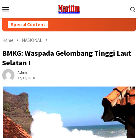
Skip
Mobile
to
Menu
content
Special Content
Home
NASIONAL
BMKG: Waspada Gelombang Tinggi Laut
Selatan !
Admin
17/12/2018