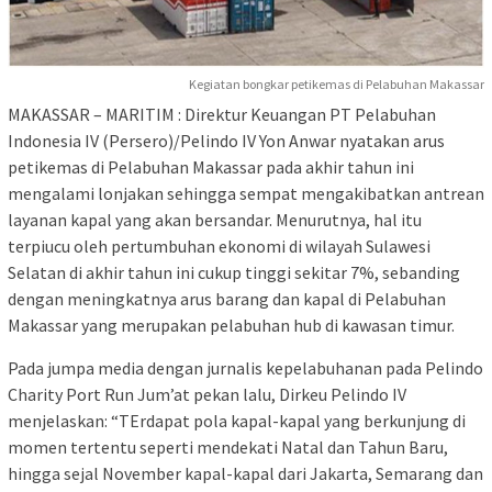
Kegiatan bongkar petikemas di Pelabuhan Makassar
MAKASSAR – MARITIM : Direktur Keuangan PT Pelabuhan
Indonesia IV (Persero)/Pelindo IV Yon Anwar nyatakan arus
petikemas di Pelabuhan Makassar pada akhir tahun ini
mengalami lonjakan sehingga sempat mengakibatkan antrean
layanan kapal yang akan bersandar. Menurutnya, hal itu
terpiucu oleh pertumbuhan ekonomi di wilayah Sulawesi
Selatan di akhir tahun ini cukup tinggi sekitar 7%, sebanding
dengan meningkatnya arus barang dan kapal di Pelabuhan
Makassar yang merupakan pelabuhan hub di kawasan timur.
Pada jumpa media dengan jurnalis kepelabuhanan pada Pelindo
Charity Port Run Jum’at pekan lalu, Dirkeu Pelindo IV
menjelaskan: “TErdapat pola kapal-kapal yang berkunjung di
momen tertentu seperti mendekati Natal dan Tahun Baru,
hingga sejal November kapal-kapal dari Jakarta, Semarang dan