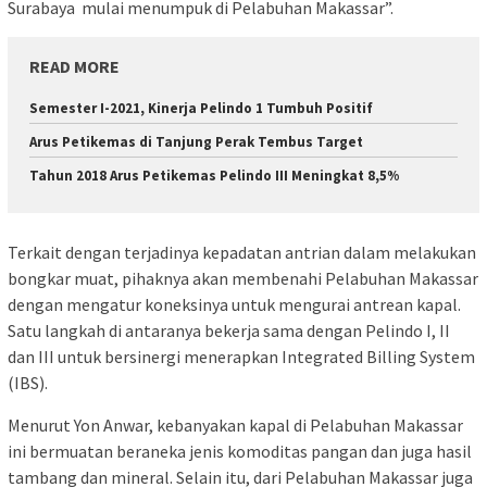
Surabaya mulai menumpuk di Pelabuhan Makassar”.
READ MORE
Semester I-2021, Kinerja Pelindo 1 Tumbuh Positif
Arus Petikemas di Tanjung Perak Tembus Target
Tahun 2018 Arus Petikemas Pelindo III Meningkat 8,5%
Terkait dengan terjadinya kepadatan antrian dalam melakukan
bongkar muat, pihaknya akan membenahi Pelabuhan Makassar
dengan mengatur koneksinya untuk mengurai antrean kapal.
Satu langkah di antaranya bekerja sama dengan Pelindo I, II
dan III untuk bersinergi menerapkan Integrated Billing System
(IBS).
Menurut Yon Anwar, kebanyakan kapal di Pelabuhan Makassar
ini bermuatan beraneka jenis komoditas pangan dan juga hasil
tambang dan mineral. Selain itu, dari Pelabuhan Makassar juga