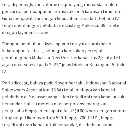
terjadi peningkatan volume ekspor, yang menandai makin
gencarnya pembangunan infrastruktur di kawasan timur ini.
Guna menjawab tantangan kebutuhan tersebut, Pelindo IV
telah membangun pelabuhan eksisting Makassar 360 meter
dengan layanan 2 crane.
“Dengan pelabuhan eksisting pun ternyata kami masih
kekurangan fasilitas, sehingga kami akan percepat
pembangunan Makassar New Port berkapasitas 2,5 juta TEUs
agar cepat selesai pada 2021,” jelas Direktur Keuangan Pelindo
IV.
Perlu dicatat, bahwa pada November lalu, Indonesian National
Shipowners Association (INSA) telah melaporkan kondisi
pelabuhan di Makassar yang telah terjadi antrean kapal untuk
bersandar. Hal itu mereka nilai berpotensi merugikan
pengusaha hingga mencapai nilai US$4.000/hari dengan volume
bongkar petikemas antara 500 hingga 700 TEU’s, hingga
terjadi antrean kapal untuk bersandar, disebabkan kondisi