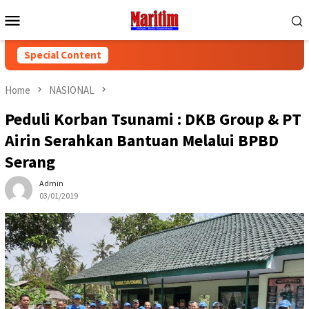
Skip
Mobile
to
Menu
content
Special Content
Home
NASIONAL
Peduli Korban Tsunami : DKB Group & PT
Airin Serahkan Bantuan Melalui BPBD
Serang
Admin
03/01/2019