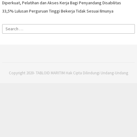
Diperkuat, Pelatihan dan Akses Kerja Bagi Penyandang Disabilitas
33,5% Lulusan Perguruan Tinggi Bekerja Tidak Sesuai Ilmunya
Search
for:
Copyright 2020- TABLOID MARITIM Hak Cipta Dilindungi Undang-Undang