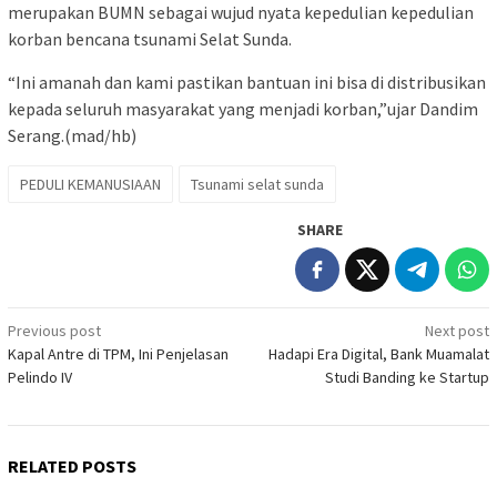
merupakan BUMN sebagai wujud nyata kepedulian kepedulian
korban bencana tsunami Selat Sunda.
“Ini amanah dan kami pastikan bantuan ini bisa di distribusikan
kepada seluruh masyarakat yang menjadi korban,”ujar Dandim
Serang.(mad/hb)
PEDULI KEMANUSIAAN
Tsunami selat sunda
SHARE
Post
Previous post
Next post
Kapal Antre di TPM, Ini Penjelasan
Hadapi Era Digital, Bank Muamalat
navigation
Pelindo IV
Studi Banding ke Startup
RELATED POSTS