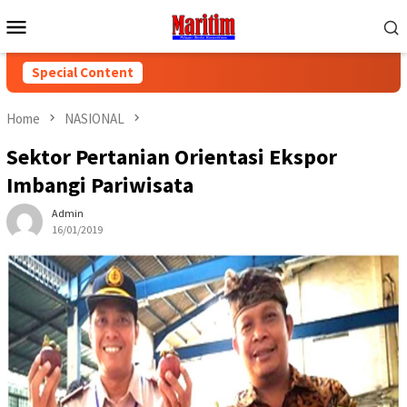
Skip
Mobile
to
Menu
content
Special Content
Home
NASIONAL
Sektor Pertanian Orientasi Ekspor
Imbangi Pariwisata
Admin
16/01/2019