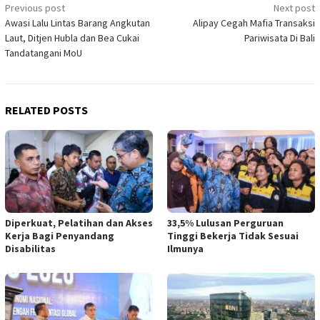
Post
Previous post
Next post
Awasi Lalu Lintas Barang Angkutan
Alipay Cegah Mafia Transaksi
navigation
Laut, Ditjen Hubla dan Bea Cukai
Pariwisata Di Bali
Tandatangani MoU
RELATED POSTS
Diperkuat, Pelatihan dan Akses
33,5% Lulusan Perguruan
Kerja Bagi Penyandang
Tinggi Bekerja Tidak Sesuai
Disabilitas
Ilmunya