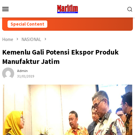
Skip
Mobile
to
Menu
content
Special Content
Home
NASIONAL
Kemenlu Gali Potensi Ekspor Produk
Manufaktur Jatim
Admin
31/01/2019