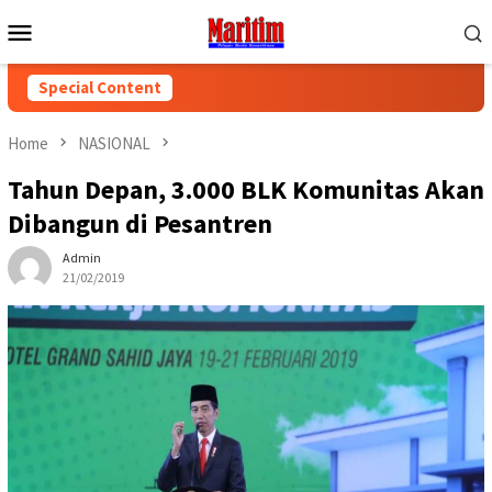
Skip
Mobile
to
Menu
content
Special Content
Home
NASIONAL
Tahun Depan, 3.000 BLK Komunitas Akan
Dibangun di Pesantren
Admin
21/02/2019