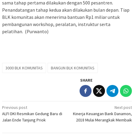
sama tahap pertama dilakukan dengan 500 pesantren.
Penandatangan tahap kedua akan dilakukan bulan depan. Tiap
BLK komunitas akan menerima bantuan Rp1 miliar untuk
pembangunan workshop, peralatan, instruktur serta
pelatihan. (Purwanto)
3000 BLK KOMUNITAS
BANGUN BLK KOMUNITAS
SHARE
Post
Previous post
Next post
ALFI DKI Resmikan Gedung Baru di
Kinerja Keuangan Bank Danamon,
navigation
Jalan Ende Tanjung Priok
2018 Mulai Merangkak Membaik