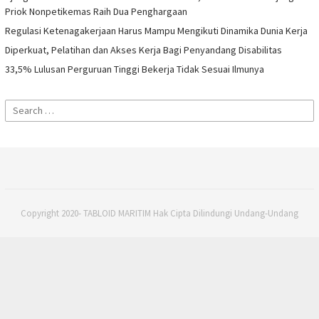
Priok Nonpetikemas Raih Dua Penghargaan
Regulasi Ketenagakerjaan Harus Mampu Mengikuti Dinamika Dunia Kerja
Diperkuat, Pelatihan dan Akses Kerja Bagi Penyandang Disabilitas
33,5% Lulusan Perguruan Tinggi Bekerja Tidak Sesuai Ilmunya
Search
for:
Copyright 2020- TABLOID MARITIM Hak Cipta Dilindungi Undang-Undang