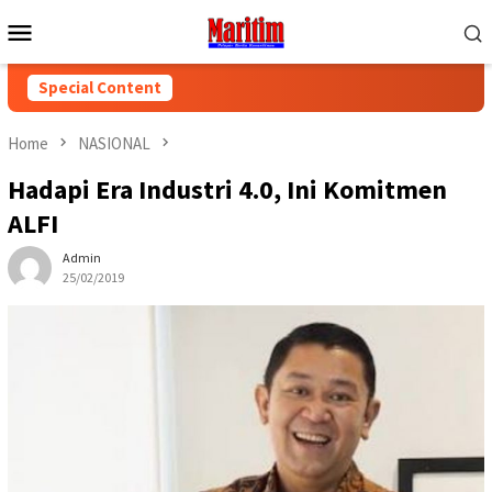
Skip
Mobile
to
Menu
content
Special Content
Home
NASIONAL
Hadapi Era Industri 4.0, Ini Komitmen
ALFI
Admin
25/02/2019