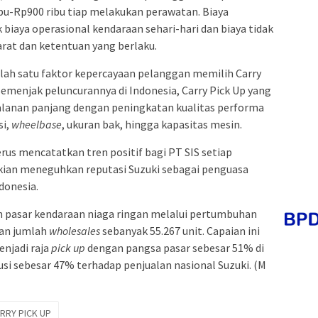
u-Rp900 ribu tiap melakukan perawatan. Biaya
 biaya operasional kendaraan sehari-hari dan biaya tidak
arat dan ketentuan yang berlaku.
lah satu faktor kepercayaan pelanggan memilih Carry
Semenjak peluncurannya di Indonesia, Carry Pick Up yang
jalanan panjang dengan peningkatan kualitas performa
si,
wheelbase
, ukuran bak, hingga kapasitas mesin.
erus mencatatkan tren positif bagi PT SIS setiap
 kian meneguhkan reputasi Suzuki sebagai penguasa
donesia.
n pasar kendaraan niaga ringan melalui pertumbuhan
gan jumlah
wholesales
sebanyak 55.267 unit. Capaian ini
njadi raja
pick up
dengan pangsa pasar sebesar 51% di
si sebesar 47% terhadap penjualan nasional Suzuki. (M
RRY PICK UP