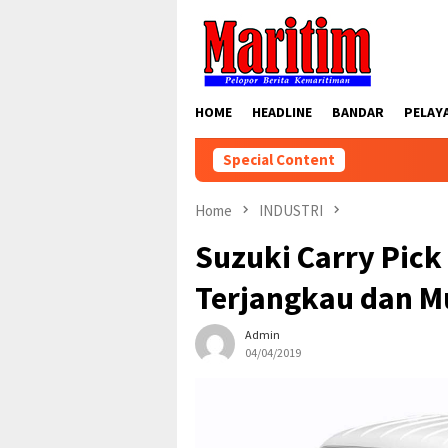
Skip
to
content
HOME
HEADLINE
BANDAR
PELAY
Special Content
Home
INDUSTRI
Suzuki Carry Pick
Terjangkau dan M
Admin
04/04/2019