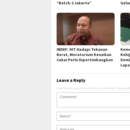
“Batch-2 Jakarta”
Gela
INDEF: IHT Hadapi Tekanan
Keme
Berat, Moratorium Kenaikan
Kebi
Cukai Perlu Dipertimbangkan
Demi
Lapa
Leave a Reply
Your email address will not be published.
Required