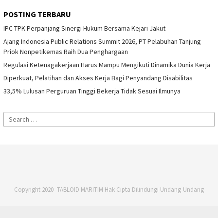
POSTING TERBARU
IPC TPK Perpanjang Sinergi Hukum Bersama Kejari Jakut
Ajang Indonesia Public Relations Summit 2026, PT Pelabuhan Tanjung
Priok Nonpetikemas Raih Dua Penghargaan
Regulasi Ketenagakerjaan Harus Mampu Mengikuti Dinamika Dunia Kerja
Diperkuat, Pelatihan dan Akses Kerja Bagi Penyandang Disabilitas
33,5% Lulusan Perguruan Tinggi Bekerja Tidak Sesuai Ilmunya
Search
for:
Copyright 2020- TABLOID MARITIM Hak Cipta Dilindungi Undang-Undang