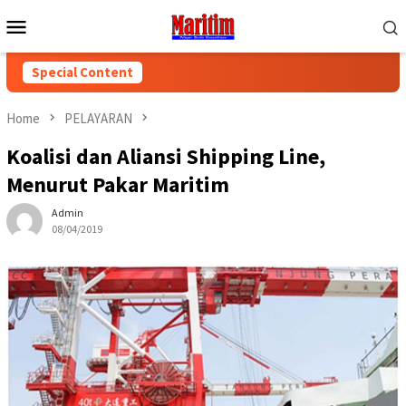
Skip
Mobile
to
Menu
content
Special Content
Home
PELAYARAN
Koalisi dan Aliansi Shipping Line,
Menurut Pakar Maritim
Admin
08/04/2019