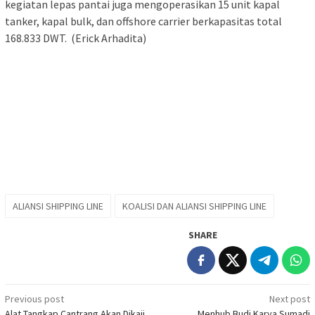
kegiatan lepas pantai juga mengoperasikan 15 unit kapal
tanker, kapal bulk, dan offshore carrier berkapasitas total
168.833 DWT. (Erick Arhadita)
ALIANSI SHIPPING LINE
KOALISI DAN ALIANSI SHIPPING LINE
SHARE
Post
Previous post
Next post
Alat Tangkap Cantrang Akan Dikaji
Menhub Budi Karya Sumadi