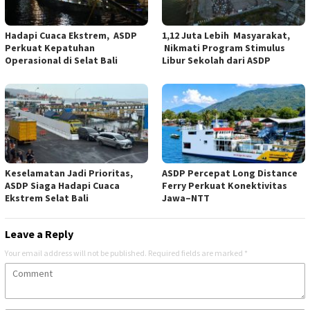
Hadapi Cuaca Ekstrem, ASDP
1,12 Juta Lebih Masyarakat,
Perkuat Kepatuhan
Nikmati Program Stimulus
Operasional di Selat Bali
Libur Sekolah dari ASDP
Keselamatan Jadi Prioritas,
ASDP Percepat Long Distance
ASDP Siaga Hadapi Cuaca
Ferry Perkuat Konektivitas
Ekstrem Selat Bali
Jawa–NTT
Leave a Reply
Your email address will not be published.
Required fields are marked
*