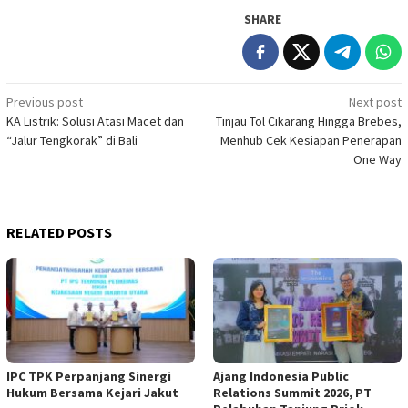
SHARE
Post
Previous post
Next post
KA Listrik: Solusi Atasi Macet dan
Tinjau Tol Cikarang Hingga Brebes,
navigation
“Jalur Tengkorak” di Bali
Menhub Cek Kesiapan Penerapan
One Way
RELATED POSTS
IPC TPK Perpanjang Sinergi
Ajang Indonesia Public
Hukum Bersama Kejari Jakut
Relations Summit 2026, PT