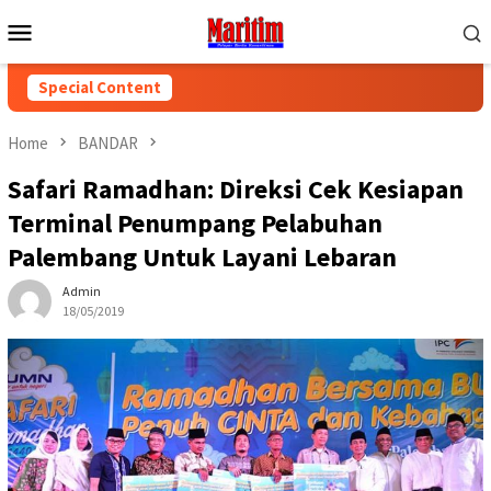
Skip
Mobile
to
Menu
content
Special Content
Home
BANDAR
Safari Ramadhan: Direksi Cek Kesiapan
Terminal Penumpang Pelabuhan
Palembang Untuk Layani Lebaran
Admin
18/05/2019