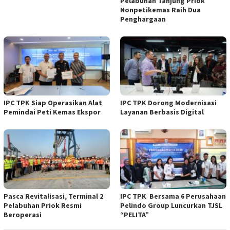
Pelabuhan Tanjung Priok
Nonpetikemas Raih Dua
Penghargaan
IPC TPK Siap Operasikan Alat
IPC TPK Dorong Modernisasi
Pemindai Peti Kemas Ekspor
Layanan Berbasis Digital
Pasca Revitalisasi, Terminal 2
IPC TPK Bersama 6 Perusahaan
Pelabuhan Priok Resmi
Pelindo Group Luncurkan TJSL
Beroperasi
“PELITA”