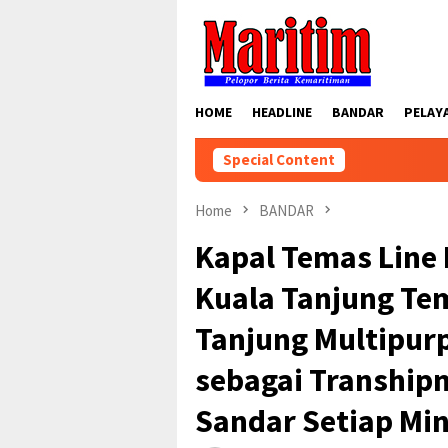
Skip
to
content
HOME
HEADLINE
BANDAR
PELAY
Special Content
Home
BANDAR
Kapal Temas Line
Kuala Tanjung Te
Tanjung Multipur
sebagai Tranship
Sandar Setiap Mi