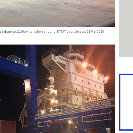
sebanyak 219 box yang bersandar di KTMT pada Selasa, 21 Mei 2019