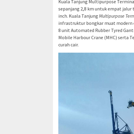
Kuala Tanjung Multipurpose Terminal
sepanjang 2,8 km untuk empat jalur tr
inch. Kuala Tanjung
Multipurpose Ter
infrastruktur bongkar muat modern da
8 unit Automated Rubber Tyred Gantry
Mobile Harbour Crane (MHC) serta 
curah cair.