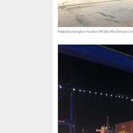
Kegiatan bongkar muatan MV Situ MasTemas Line 