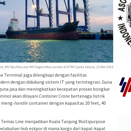
e, MV Situ Mas dan MV Segoro Mas sandar di KTMT pada Selasa, 21 Mei 2019
se Terminal juga dilengkapi dengan fasilitas
ern dengan didukung sistem IT yang terintegrasi. Guna
una jasa dan meningkatkan kecepatan proses bongkar
rminal
akan dilayani
Container Crane
bertenaga listrik
u meng-
handle
container dengan kapasitas 20 feet, 40
emas Line menjadikan Kuala Tanjung Multipurpose
 pelabuhan hub eskpor di mana kargo dari kapal-kapal