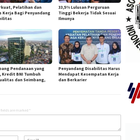
rkuat, Pelatihan dan
33,5% Lulusan Perguruan
s Kerja Bagi Penyandang
Tinggi Bekerja Tidak Sesuai
ilitas
Ilmunya
pang Pendanaan yang
Penyandang Disabilitas Harus
, Kredit BNI Tumbuh
Mendapat Kesempatan Kerja
ualitas dan Seimbang,
dan Berkarier
 fields are marked
*