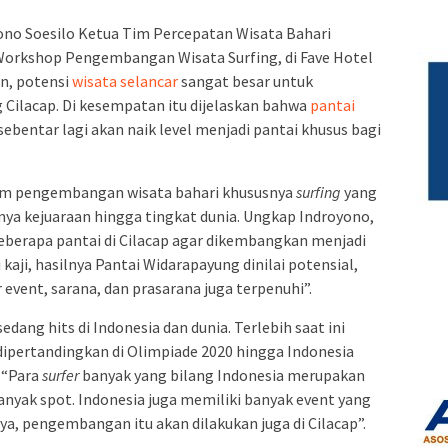
no Soesilo Ketua Tim Percepatan Wisata Bahari
Workshop Pengembangan Wisata Surfing, di Fave Hotel
an, potensi
wisata selancar
sangat besar untuk
 Cilacap. Di kesempatan itu dijelaskan bahwa
pantai
sebentar lagi akan naik level menjadi pantai khusus bagi
lam pengembangan wisata bahari khususnya
surfing
yang
ya kejuaraan hingga tingkat dunia. Ungkap Indroyono,
beberapa pantai di Cilacap agar dikembangkan menjadi
kaji, hasilnya Pantai Widarapayung dinilai potensial,
vent, sarana, dan prasarana juga terpenuhi”.
edang hits di Indonesia dan dunia. Terlebih saat ini
ipertandingkan di Olimpiade 2020 hingga Indonesia
 “Para
surfer
banyak yang bilang Indonesia merupakan
banyak spot. Indonesia juga memiliki banyak event yang
, pengembangan itu akan dilakukan juga di Cilacap”.