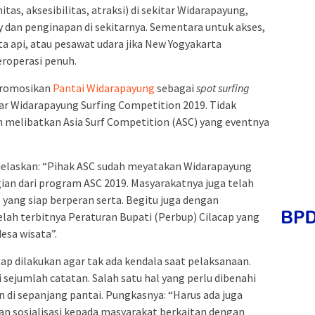
as, aksesibilitas, atraksi) di sekitar Widarapayung,
y dan penginapan di sekitarnya. Sementara untuk akses,
a api, atau pesawat udara jika New Yogyakarta
eroperasi penuh.
promosikan
Pantai Widarapayung
sebagai
spot
surfing
ar Widarapayung Surfing Competition 2019. Tidak
melibatkan Asia Surf Competition (ASC) yang eventnya
njelaskan: “Pihak ASC sudah meyatakan Widarapayung
ian dari program ASC 2019. Masyarakatnya juga telah
 yang siap berperan serta. Begitu juga dengan
telah terbitnya Peraturan Bupati (Perbup) Cilacap yang
sa wisata”.
p dilakukan agar tak ada kendala saat pelaksanaan.
sejumlah catatan. Salah satu hal yang perlu dibenahi
di sepanjang pantai. Pungkasnya: “Harus ada juga
dan sosialisasi kepada masyarakat berkaitan dengan