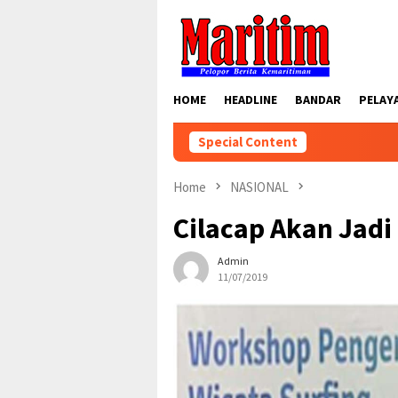
Skip
to
content
HOME
HEADLINE
BANDAR
PELAY
Special Content
Home
NASIONAL
Cilacap Akan Jadi
Admin
11/07/2019