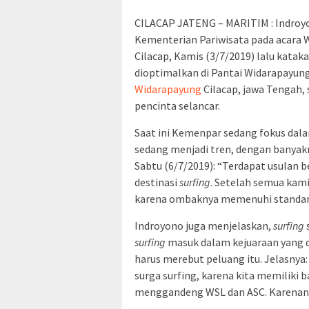
CILACAP JATENG – MARITIM : Indroyo
Kementerian Pariwisata pada acara 
Cilacap, Kamis (3/7/2019) lalu katak
dioptimalkan di Pantai Widarapayung
Widarapayung
Cilacap, jawa Tengah, 
pencinta selancar.
Saat ini Kemenpar sedang fokus da
sedang menjadi tren, dengan banyakn
Sabtu (6/7/2019): “Terdapat usulan 
destinasi
surfing
. Setelah semua kami 
karena ombaknya memenuhi standar e
Indroyono juga menjelaskan,
surfing
s
surfing
masuk dalam kejuaraan yang d
harus merebut peluang itu. Jelasnya:
surga surfing, karena kita memiliki 
menggandeng WSL dan ASC. Karenanya