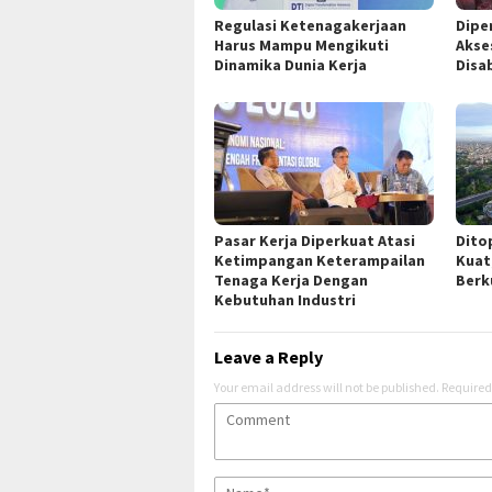
Regulasi Ketenagakerjaan
Dipe
Harus Mampu Mengikuti
Akse
Dinamika Dunia Kerja
Disab
Pasar Kerja Diperkuat Atasi
Dito
Ketimpangan Keterampailan
Kuat
Tenaga Kerja Dengan
Berk
Kebutuhan Industri
Leave a Reply
Your email address will not be published.
Required