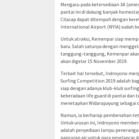
Mengacu pada ketersediaan 3A (amenit
pantai ini di dukung banyak homesta
Cilacap dapat ditempuh dengan keret
International Airport (NYIA) sudah b
Untuk atraksi, Kemenpar siap mem
baru. Salah satunya dengan menggel
tanggung-tanggung, Kemenpar akan 
akan digelar 15 November 2019.
Terkait hal tersebut, Indroyono me
Surfing Competition 2019 adalah bag
siap dengan adanya klub-klub surfing
keberadaan life guard di pantai dan 
menetapkan Widarapayung sebagai de
Namun, ia berharap pembenahan teta
Untuk urusan ini, Indroyono memberi 
adalah penyediaan lampu penerangan 
pancuran air untuk para peselancar 