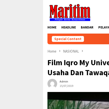
Skip
to
content
HOME
HEADLINE
BANDAR
PELAY
Special Content
Home
NASIONAL
Film Iqro My Univ
Usaha Dan Tawaq
Admin
15/07/2019