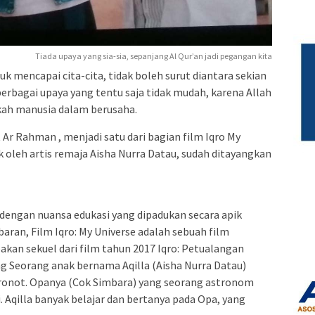
Tiada upaya yang sia-sia, sepanjang Al Qur’an jadi pegangan kita
mencapai cita-cita, tidak boleh surut diantara sekian
 berbagai upaya yang tentu saja tidak mudah, karena Allah
kah manusia dalam berusaha.
Ar Rahman , menjadi satu dari bagian film Iqro My
k oleh artis remaja Aisha Nurra Datau, sudah ditayangkan
 dengan nuansa edukasi yang dipadukan secara apik
baran, Film Iqro: My Universe adalah sebuah film
pakan sekuel dari film tahun 2017 Iqro: Petualangan
g Seorang anak bernama Aqilla (Aisha Nurra Datau)
tronot. Opanya (Cok Simbara) yang seorang astronom
 Aqilla banyak belajar dan bertanya pada Opa, yang