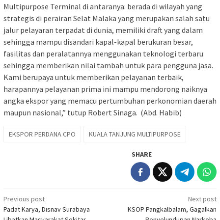
Multipurpose Terminal di antaranya: berada di wilayah yang
strategis di perairan Selat Malaka yang merupakan salah satu
jalur pelayaran terpadat di dunia, memiliki draft yang dalam
sehingga mampu disandari kapal-kapal berukuran besar,
fasilitas dan peralatannya menggunakan teknologi terbaru
sehingga memberikan nilai tambah untuk para pengguna jasa.
Kami berupaya untuk memberikan pelayanan terbaik,
harapannya pelayanan prima ini mampu mendorong naiknya
angka ekspor yang memacu pertumbuhan perkonomian daerah
maupun nasional,” tutup Robert Sinaga. (Abd. Habib)
EKSPOR PERDANA CPO
KUALA TANJUNG MULTIPURPOSE
SHARE
Post
Previous post
Next post
Padat Karya, Disnav Surabaya
KSOP Pangkalbalam, Gagalkan
navigation
Libatkan Masyarakat Sekitar
Penyelundupan Narkoba