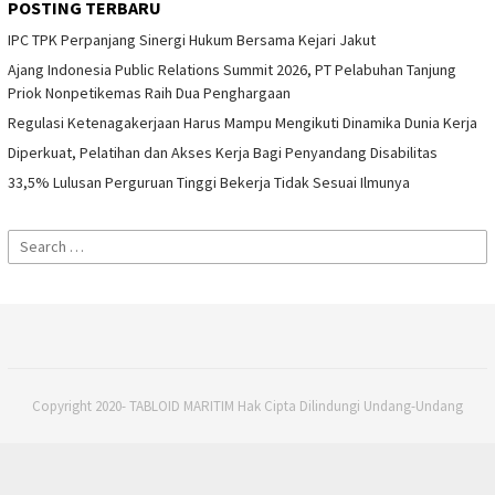
POSTING TERBARU
IPC TPK Perpanjang Sinergi Hukum Bersama Kejari Jakut
Ajang Indonesia Public Relations Summit 2026, PT Pelabuhan Tanjung
Priok Nonpetikemas Raih Dua Penghargaan
Regulasi Ketenagakerjaan Harus Mampu Mengikuti Dinamika Dunia Kerja
Diperkuat, Pelatihan dan Akses Kerja Bagi Penyandang Disabilitas
33,5% Lulusan Perguruan Tinggi Bekerja Tidak Sesuai Ilmunya
Search
for:
Copyright 2020- TABLOID MARITIM Hak Cipta Dilindungi Undang-Undang