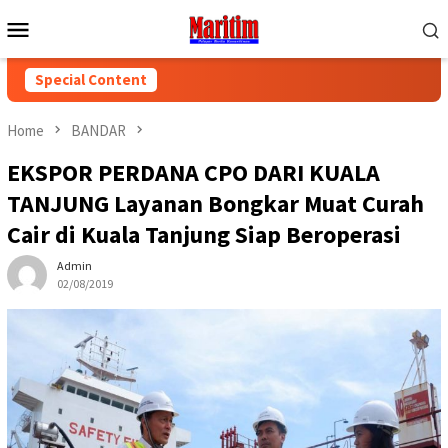
Skip
Mobile
to
Menu
content
Special Content
Home
BANDAR
EKSPOR PERDANA CPO DARI KUALA
TANJUNG Layanan Bongkar Muat Curah
Cair di Kuala Tanjung Siap Beroperasi
Admin
02/08/2019