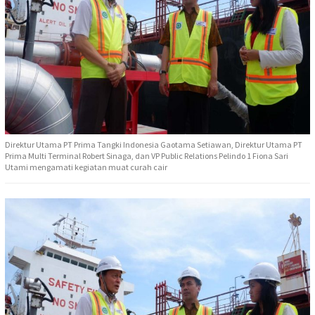
Direktur Utama PT Prima Tangki Indonesia Gaotama Setiawan, Direktur Utama PT
Prima Multi Terminal Robert Sinaga, dan VP Public Relations Pelindo 1 Fiona Sari
Utami mengamati kegiatan muat curah cair