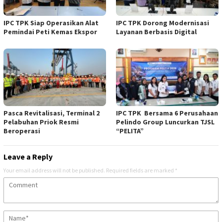
IPC TPK Siap Operasikan Alat
IPC TPK Dorong Modernisasi
Pemindai Peti Kemas Ekspor
Layanan Berbasis Digital
Pasca Revitalisasi, Terminal 2
IPC TPK Bersama 6 Perusahaan
Pelabuhan Priok Resmi
Pelindo Group Luncurkan TJSL
Beroperasi
“PELITA”
Leave a Reply
Your email address will not be published.
Required fields are marked
*