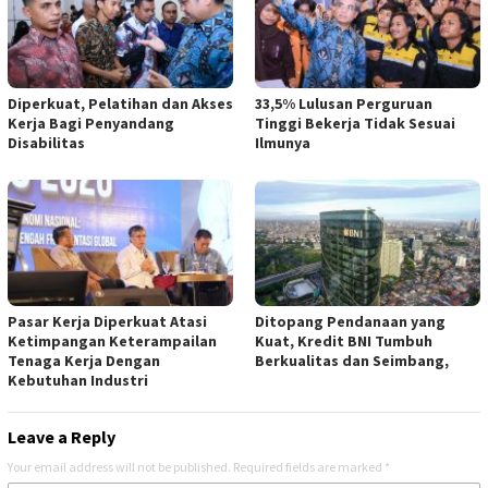
Diperkuat, Pelatihan dan Akses
33,5% Lulusan Perguruan
Kerja Bagi Penyandang
Tinggi Bekerja Tidak Sesuai
Disabilitas
Ilmunya
Pasar Kerja Diperkuat Atasi
Ditopang Pendanaan yang
Ketimpangan Keterampailan
Kuat, Kredit BNI Tumbuh
Tenaga Kerja Dengan
Berkualitas dan Seimbang,
Kebutuhan Industri
Leave a Reply
Your email address will not be published.
Required fields are marked
*