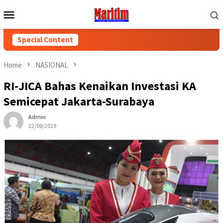
Skip
Mobile
to
Menu
content
Special Content
Home
NASIONAL
RI-JICA Bahas Kenaikan Investasi KA
Semicepat Jakarta-Surabaya
Admin
22/08/2019