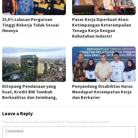
33,5% Lulusan Perguruan
Pasar Kerja Diperkuat Atasi
Tinggi Bekerja Tidak Sesuai
Ketimpangan Keterampailan
Ilmunya
Tenaga Kerja Dengan
Kebutuhan Industri
Ditopang Pendanaan yang
Penyandang Disabilitas Harus
Kuat, Kredit BNI Tumbuh
Mendapat Kesempatan Kerja
Berkualitas dan Seimbang,
dan Berkarier
Leave a Reply
Your email address will not be published.
Required fields are marked
*