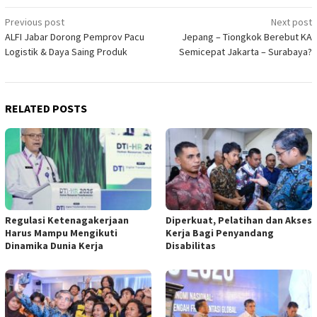
Post
Previous post
Next post
ALFI Jabar Dorong Pemprov Pacu
Jepang – Tiongkok Berebut KA
navigation
Logistik & Daya Saing Produk
Semicepat Jakarta – Surabaya?
RELATED POSTS
Regulasi Ketenagakerjaan
Diperkuat, Pelatihan dan Akses
Harus Mampu Mengikuti
Kerja Bagi Penyandang
Dinamika Dunia Kerja
Disabilitas