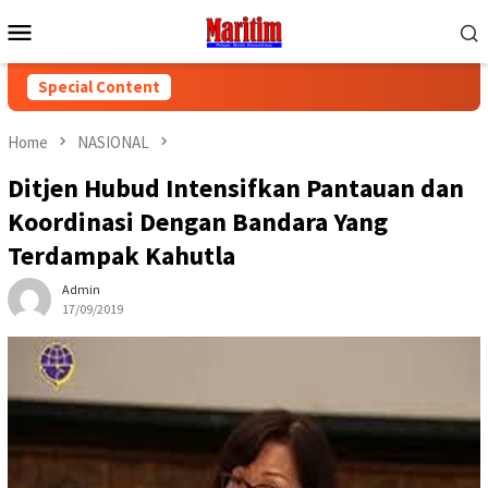
Skip
Mobile
to
Menu
content
Special Content
Home
NASIONAL
Ditjen Hubud Intensifkan Pantauan dan
Koordinasi Dengan Bandara Yang
Terdampak Kahutla
Admin
17/09/2019