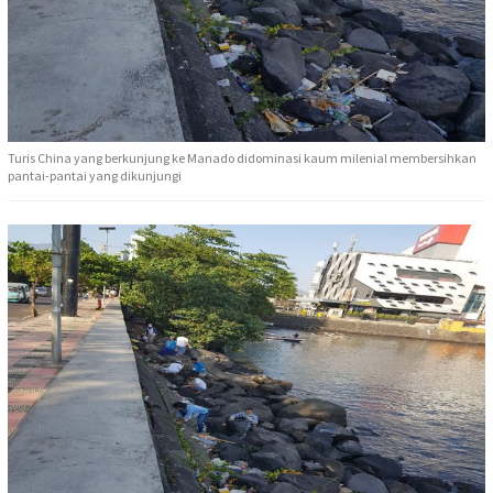
Turis China yang berkunjung ke Manado didominasi kaum milenial membersihkan
pantai-pantai yang dikunjungi