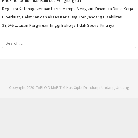
Priok Nonpetikemas Raih Dua Penghargaan
Regulasi Ketenagakerjaan Harus Mampu Mengikuti Dinamika Dunia Kerja
Diperkuat, Pelatihan dan Akses Kerja Bagi Penyandang Disabilitas
33,5% Lulusan Perguruan Tinggi Bekerja Tidak Sesuai Ilmunya
Search
for:
Copyright 2020- TABLOID MARITIM Hak Cipta Dilindungi Undang-Undang