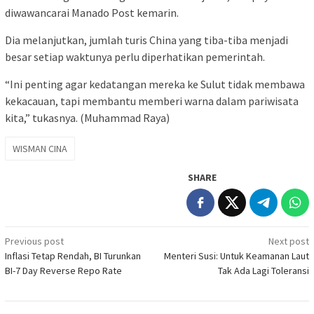
diwawancarai Manado Post kemarin.
Dia melanjutkan, jumlah turis China yang tiba-tiba menjadi
besar setiap waktunya perlu diperhatikan pemerintah.
“Ini penting agar kedatangan mereka ke Sulut tidak membawa
kekacauan, tapi membantu memberi warna dalam pariwisata
kita,” tukasnya. (Muhammad Raya)
WISMAN CINA
SHARE
Post
Previous post
Next post
Inflasi Tetap Rendah, BI Turunkan
Menteri Susi: Untuk Keamanan Laut
navigation
BI-7 Day Reverse Repo Rate
Tak Ada Lagi Toleransi