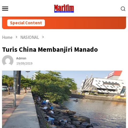
Skip
Mobile
to
Menu
content
Special Content
Home
NASIONAL
Turis China Membanjiri Manado
Admin
19/09/2019