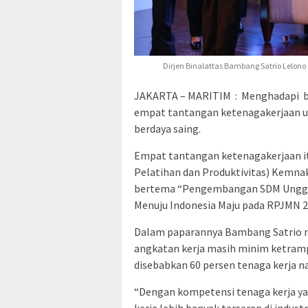
Dirjen Binalattas Bambang Satrio Lelon
JAKARTA – MARITIM :
Menghadapi bo
empat tantangan ketenagakerjaan 
berdaya saing.
Empat tantangan ketenagakerjaan it
Pelatihan dan Produktivitas) Kemna
bertema “Pengembangan SDM Unggu
Menuju Indonesia Maju pada RPJMN 2
Dalam paparannya Bambang Satrio me
angkatan kerja masih minim ketrampil
disebabkan 60 persen tenaga kerja n
“Dengan kompetensi tenaga kerja ya
kerja lebih banyak terserap di industr