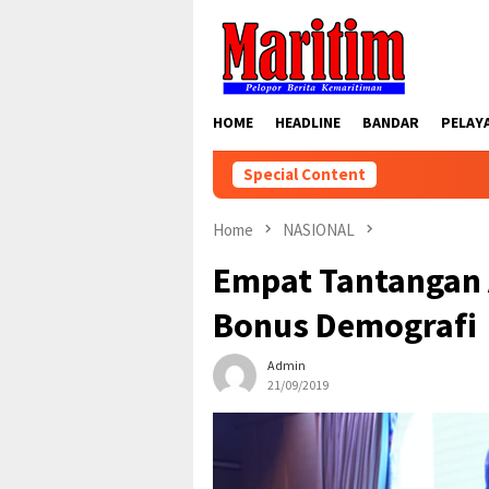
Skip
to
content
HOME
HEADLINE
BANDAR
PELAY
Special Content
Home
NASIONAL
Empat Tantangan 
Bonus Demografi
Admin
21/09/2019