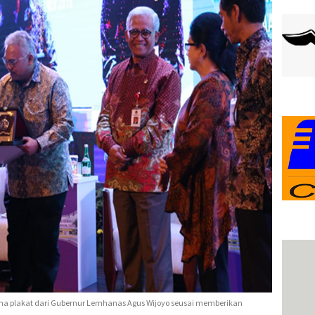
ima plakat dari Gubernur Lemhanas Agus Wijoyo seusai memberikan