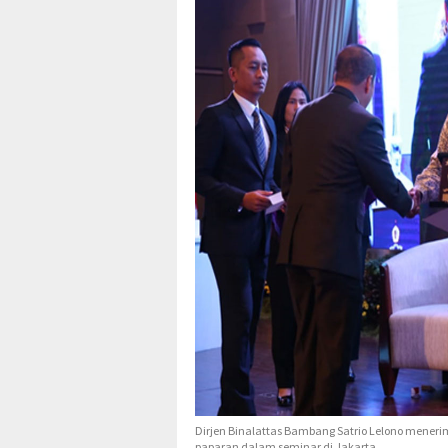
Dirjen Binalattas Bambang Satrio Lelono mener
paparan dalam seminar di Jakarta.