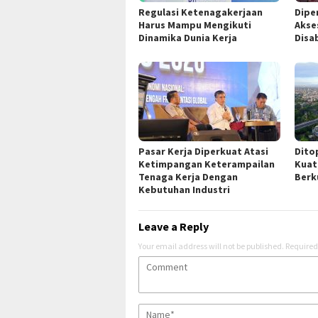
Regulasi Ketenagakerjaan
Dipe
Harus Mampu Mengikuti
Akse
Dinamika Dunia Kerja
Disab
Pasar Kerja Diperkuat Atasi
Dito
Ketimpangan Keterampailan
Kuat
Tenaga Kerja Dengan
Berk
Kebutuhan Industri
Leave a Reply
Your email address will not be published.
Required