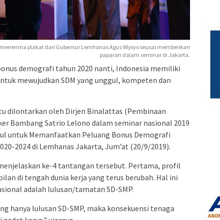
o menerima plakat dari Gubernur Lemhanas Agus Wijoyo seusai memberikan
paparan dalam seminar di Jakarta.
nus demografi tahun 2020 nanti, Indonesia memiliki
untuk mewujudkan SDM yang unggul, kompeten dan
u dilontarkan oleh Dirjen Binalattas (Pembinaan
ker Bambang Satrio Lelono dalam seminar nasional 2019
l untuk Memanfaatkan Peluang Bonus Demografi
020-2024 di Lemhanas Jakarta, Jum’at (20/9/2019).
njelaskan ke-4 tantangan tersebut. Pertama, profil
an di tengah dunia kerja yang terus berubah. Hal ini
asional adalah lulusan/tamatan SD-SMP.
ng hanya lulusan SD-SMP, maka konsekuensi tenaga
i padat karya,” ujarnya.