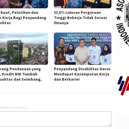
rkuat, Pelatihan dan
33,5% Lulusan Perguruan
s Kerja Bagi Penyandang
Tinggi Bekerja Tidak Sesuai
ilitas
Ilmunya
pang Pendanaan yang
Penyandang Disabilitas Harus
, Kredit BNI Tumbuh
Mendapat Kesempatan Kerja
ualitas dan Seimbang,
dan Berkarier
 fields are marked
*