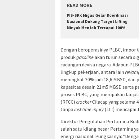
READ MORE
PIS-SKK Migas Gelar Koordinasi
Nasional Dukung Target Lifting
Minyak Mentah Tercapai 100%
Dengan beroperasinya PLBC, impor
produk
gasoline
akan turun secara s
cadangan devisa negara. Adapun PLBC
lingkup pekerjaan, antara lain
revamp
meningkat 30% jadi 18,6 MBSD, dan
kapasitas desain 21m5 MBSD serta 
proses PLBC, yang merupakan lanju
(RFCC)
cracker
Cilacap yang selama 4
tanpa
lost time injury
(LTI) mencapai 1
Direktur Pengolahan Pertamina Budi
salah satu kilang besar Pertamina 
energi nasional. Pungkasnya: “Denga