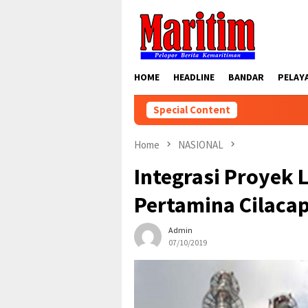
Skip
to
content
HOME
HEADLINE
BANDAR
PELAY
Special Content
Home
NASIONAL
Integrasi Proyek 
Pertamina Cilaca
Admin
07/10/2019