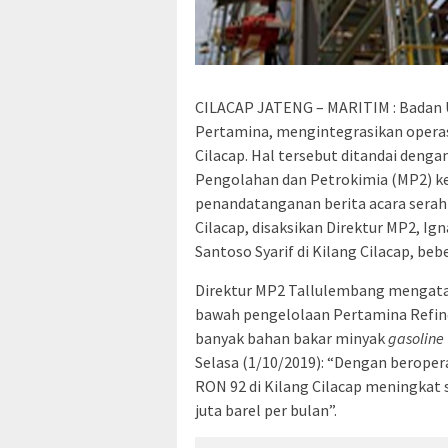
CILACAP JATENG – MARITIM : Badan 
Pertamina, mengintegrasikan operas
Cilacap. Hal tersebut ditandai deng
Pengolahan dan Petrokimia (MP2) k
penandatanganan berita acara serah
Cilacap, disaksikan Direktur MP2, I
Santoso Syarif di Kilang Cilacap, bebe
Direktur MP2 Tallulembang mengatak
bawah pengelolaan Pertamina Refine
banyak bahan bakar minyak
gasoline
Selasa (1/10/2019): “Dengan berope
RON 92 di Kilang Cilacap meningkat si
juta barel per bulan”.