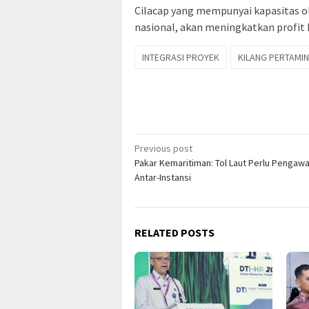
Cilacap yang mempunyai kapasitas 
nasional, akan meningkatkan profit 
INTEGRASI PROYEK
KILANG PERTAMI
Post
Previous post
Pakar Kemaritiman: Tol Laut Perlu Pengaw
navigation
Antar-Instansi
RELATED POSTS