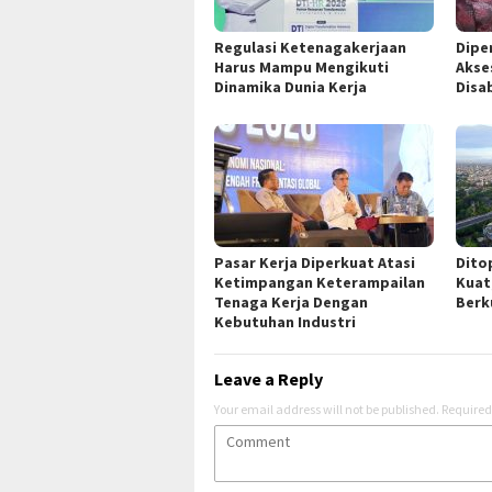
Regulasi Ketenagakerjaan
Dipe
Harus Mampu Mengikuti
Akse
Dinamika Dunia Kerja
Disab
Pasar Kerja Diperkuat Atasi
Dito
Ketimpangan Keterampailan
Kuat
Tenaga Kerja Dengan
Berk
Kebutuhan Industri
Leave a Reply
Your email address will not be published.
Required