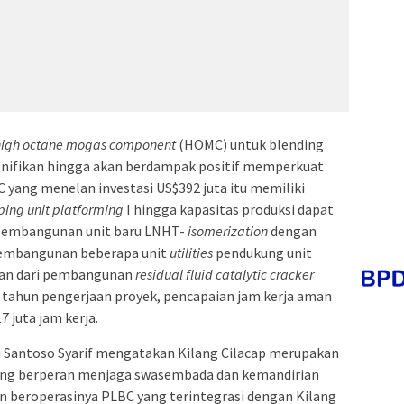
high octane mogas component
(HOMC) untuk blending
ignifikan hingga akan berdampak positif memperkuat
 yang menelan investasi US$392 juta itu memiliki
ing unit platforming
I hingga kapasitas produksi dapat
 pembangunan unit baru LNHT-
isomerization
dengan
pembangunan beberapa unit
utilities
pendukung unit
tan dari pembangunan
residual fluid catalytic cracker
 tahun pengerjaan proyek, pencapaian jam kerja aman
7 juta jam kerja.
 Santoso Syarif mengatakan Kilang Cilacap merupakan
yang berperan menjaga swasembada dan kemandirian
n beroperasinya PLBC yang terintegrasi dengan Kilang