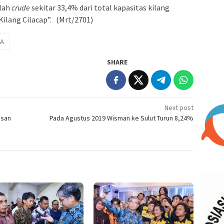
olah
crude
sekitar 33,4% dari total kapasitas kilang
Kilang Cilacap”. (Mrt/2701)
NA
SHARE
Next post
asan
Pada Agustus 2019 Wisman ke Sulut Turun 8,24%