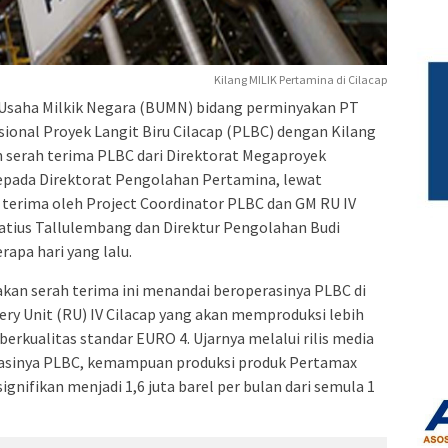
Kilang MILIK Pertamina di Cilacap
Usaha Milkik Negara (BUMN) bidang perminyakan PT
ional Proyek Langit Biru Cilacap (PLBC) dengan Kilang
an serah terima PLBC dari Direktorat Megaproyek
epada Direktorat Pengolahan Pertamina, lewat
 terima oleh Project Coordinator PLBC dan GM RU IV
gnatius Tallulembang dan Direktur Pengolahan Budi
rapa hari yang lalu.
an serah terima ini menandai beroperasinya PLBC di
ry Unit (RU) IV Cilacap yang akan memproduksi lebih
berkualitas standar EURO 4. Ujarnya melalui rilis media
rasinya PLBC, kemampuan produksi produk Pertamax
gnifikan menjadi 1,6 juta barel per bulan dari semula 1