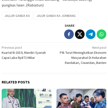
pungkas Iwan .(Rabiatun)
JALLUR GANDA KA
JALUR GANDA KA JOMBANG
SHARE
Post
Previous post
Next post
Kuartal III-2019, Mandiri Syariah
Ptk Turut Meningkatkan Ekonomi
navigation
Capai Laba Rp872 Miliar
Masyarakat Di Kelurahan
Randakari, Ciwandan, Banten
RELATED POSTS