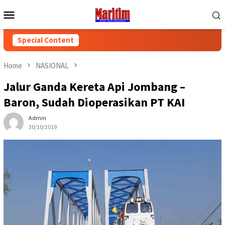
Skip
Mobile
to
Menu
content
Special Content
Home
NASIONAL
Jalur Ganda Kereta Api Jombang –
Baron, Sudah Dioperasikan PT KAI
Admin
30/10/2019