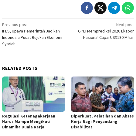
Post
Previous post
Next post
IFES, Upaya Pemerintah Jadikan
GPEI Memprediksi 2020 Ekspor
navigation
Indonesia Pusat Rujukan Ekonomi
Nasional Capai US$180 Miliar
Syariah
RELATED POSTS
Regulasi Ketenagakerjaan
Diperkuat, Pelatihan dan Akses
Harus Mampu Mengikuti
Kerja Bagi Penyandang
Dinamika Dunia Kerja
Disabilitas