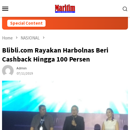
Skip
Mobile
to
Menu
content
Special Content
Home
NASIONAL
Blibli.com Rayakan Harbolnas Beri
Cashback Hingga 100 Persen
Admin
07/11/2019