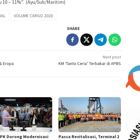
 10 – 11%”. (Ayu/Sub/Maritim)
BAL
VOLUME CARGO 2020
SHARE
Next post
 & Eropa
KM ‘Tanto Ceria’ Terbakar di APBS
TPK Dorong Modernisasi
Pasca Revitalisasi, Terminal 2