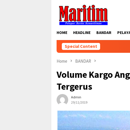
Skip
to
content
HOME
HEADLINE
BANDAR
PELAY
Special Content
Home
BANDAR
Volume Kargo Ang
Tergerus
Admin
29/11/2019