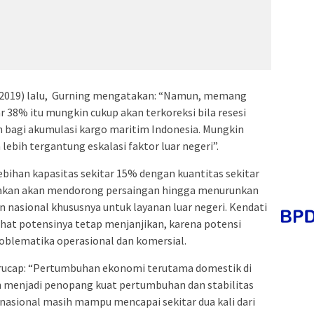
1/2019) lalu, Gurning mengatakan: “Namun, memang
ar 38% itu mungkin cukup akan terkoreksi bila resesi
n bagi akumulasi kargo maritim Indonesia. Mungkin
lebih tergantung eskalasi faktor luar negeri”.
ebihan kapasitas sekitar 15% dengan kuantitas sekitar
atakan akan mendorong persaingan hingga menurunkan
n nasional khususnya untuk layanan luar negeri. Kendati
hat potensinya tetap menjanjikan, karena potensi
roblematika operasional dan komersial.
rucap: “Pertumbuhan ekonomi terutama domestik di
an menjadi penopang kuat pertumbuhan dan stabilitas
 nasional masih mampu mencapai sekitar dua kali dari