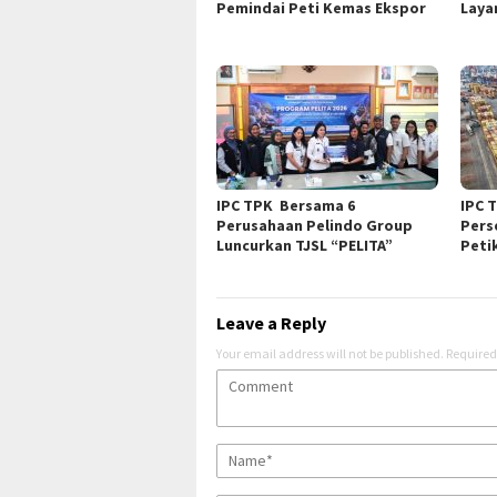
Pemindai Peti Kemas Ekspor
Laya
IPC TPK Bersama 6
IPC 
Perusahaan Pelindo Group
Pers
Luncurkan TJSL “PELITA”
Peti
Leave a Reply
Your email address will not be published.
Required