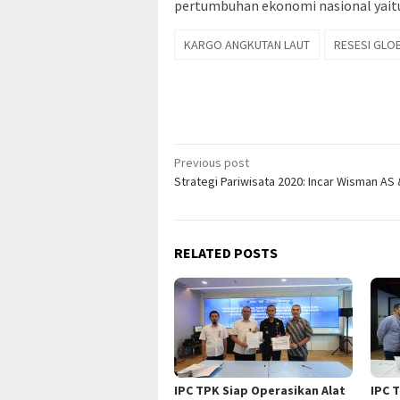
pertumbuhan ekonomi nasional yaitu
KARGO ANGKUTAN LAUT
RESESI GLO
Post
Previous post
Strategi Pariwisata 2020: Incar Wisman AS
navigation
RELATED POSTS
IPC TPK Siap Operasikan Alat
IPC 