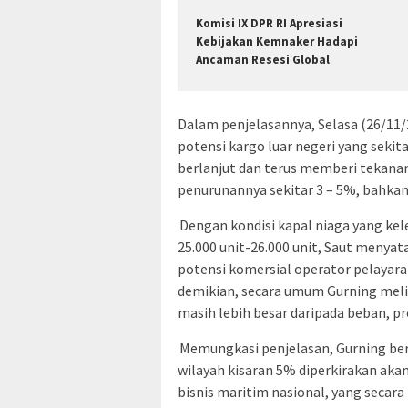
Komisi IX DPR RI Apresiasi
Kebijakan Kemnaker Hadapi
Ancaman Resesi Global
Dalam penjelasannya, Selasa (26/1
potensi kargo luar negeri yang sekit
berlanjut dan terus memberi tekana
penurunannya sekitar 3 – 5%, bahkan 
Dengan kondisi kapal niaga yang kel
25.000 unit-26.000 unit, Saut meny
potensi komersial operator pelayara
demikian, secara umum Gurning meli
masih lebih besar daripada beban, p
Memungkasi penjelasan, Gurning be
wilayah kisaran 5% diperkirakan ak
bisnis maritim nasional, yang secara