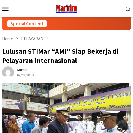
Skip
Mobile
to
Menu
content
Special Content
Home
PELAYARAN
Lulusan STIMar “AMI” Siap Bekerja di
Pelayaran Internasional
Admin
02/12/2019