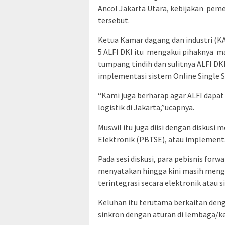
Ancol Jakarta Utara, kebijakan pemer
tersebut.
Ketua Kamar dagang dan industri (K
5 ALFI DKI itu mengakui pihaknya m
tumpang tindih dan sulitnya ALFI DK
implementasi sistem Online Single S
“Kami juga berharap agar ALFI dap
logistik di Jakarta,”ucapnya.
Muswil itu juga diisi dengan diskusi
Elektronik (PBTSE), atau implementa
Pada sesi diskusi, para pebisnis forw
menyatakan hingga kini masih meng
terintegrasi secara elektronik atau s
Keluhan itu terutama berkaitan den
sinkron dengan aturan di lembaga/ke