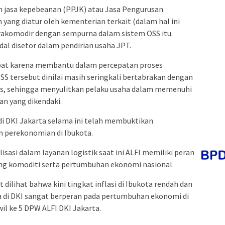
n jasa kepebeanan (PPJK) atau Jasa Pengurusan
 yang diatur oleh kementerian terkait (dalam hal ini
rakomodir dengan sempurna dalam sistem OSS itu.
l disetor dalam pendirian usaha JPT.
epat karena membantu dalam percepatan proses
SS tersebut dinilai masih seringkali bertabrakan dengan
nis, sehingga menyulitkan pelaku usaha dalam memenuhi
an yang dikendaki.
di DKI Jakarta selama ini telah membuktikan
 perekonomian di Ibukota.
isasi dalam layanan logistik saat ini ALFI memiliki peran
ng komoditi serta pertumbuhan ekonomi nasional.
t dilihat bahwa kini tingkat inflasi di Ibukota rendah dan
a di DKI sangat berperan pada pertumbuhan ekonomi di
l ke 5 DPW ALFI DKI Jakarta.