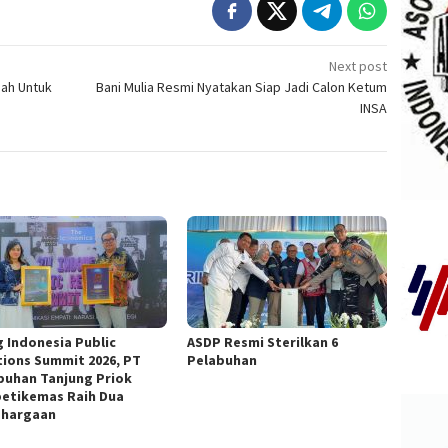
Next post
iah Untuk
Bani Mulia Resmi Nyatakan Siap Jadi Calon Ketum
INSA
g Indonesia Public
ASDP Resmi Sterilkan 6
tions Summit 2026, PT
Pelabuhan
buhan Tanjung Priok
etikemas Raih Dua
hargaan