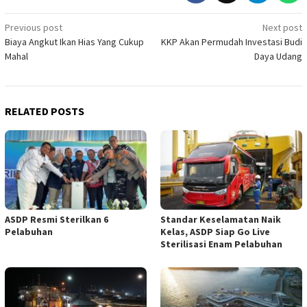
Post
Previous post
Next post
Biaya Angkut Ikan Hias Yang Cukup
KKP Akan Permudah Investasi Budi
navigation
Mahal
Daya Udang
RELATED POSTS
ASDP Resmi Sterilkan 6
Standar Keselamatan Naik
Pelabuhan
Kelas, ASDP Siap Go Live
Sterilisasi Enam Pelabuhan