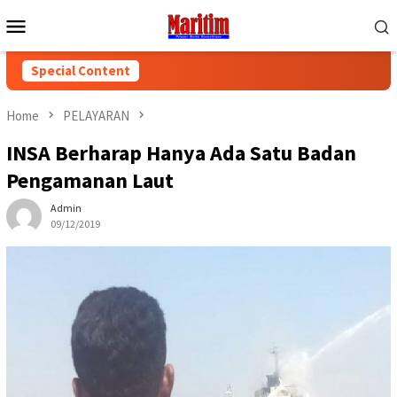
Skip
Mobile
to
Menu
content
Special Content
Home
PELAYARAN
INSA Berharap Hanya Ada Satu Badan
Pengamanan Laut
Admin
09/12/2019