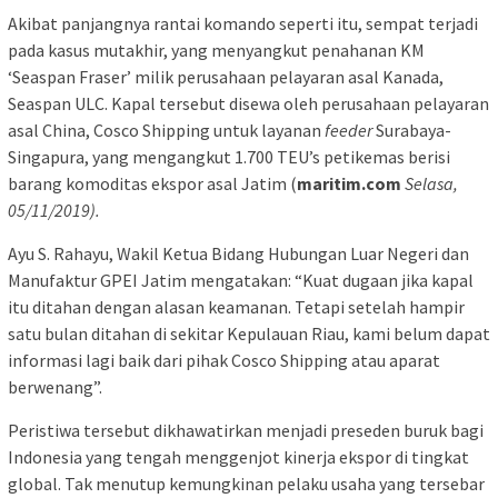
Akibat panjangnya rantai komando seperti itu, sempat terjadi
pada kasus mutakhir, yang menyangkut penahanan KM
‘Seaspan Fraser’ milik perusahaan pelayaran asal Kanada,
Seaspan ULC. Kapal tersebut disewa oleh perusahaan pelayaran
asal China, Cosco Shipping untuk layanan
feeder
Surabaya-
Singapura, yang mengangkut 1.700 TEU’s petikemas berisi
barang komoditas ekspor asal Jatim (
maritim.com
Selasa,
05/11/2019).
Ayu S. Rahayu, Wakil Ketua Bidang Hubungan Luar Negeri dan
Manufaktur GPEI Jatim mengatakan: “Kuat dugaan jika kapal
itu ditahan dengan alasan keamanan. Tetapi setelah hampir
satu bulan ditahan di sekitar Kepulauan Riau, kami belum dapat
informasi lagi baik dari pihak Cosco Shipping atau aparat
berwenang”.
Peristiwa tersebut dikhawatirkan menjadi preseden buruk bagi
Indonesia yang tengah menggenjot kinerja ekspor di tingkat
global. Tak menutup kemungkinan pelaku usaha yang tersebar