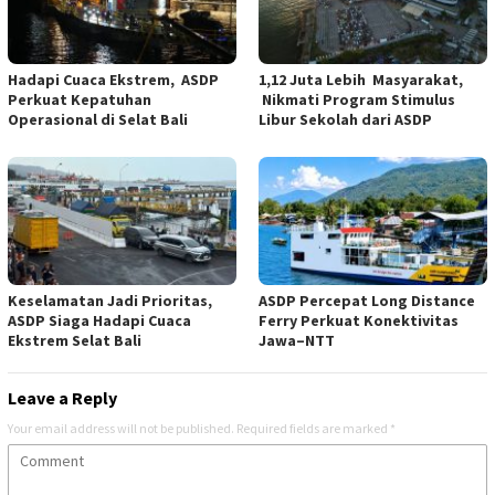
Hadapi Cuaca Ekstrem, ASDP
1,12 Juta Lebih Masyarakat,
Perkuat Kepatuhan
Nikmati Program Stimulus
Operasional di Selat Bali
Libur Sekolah dari ASDP
Keselamatan Jadi Prioritas,
ASDP Percepat Long Distance
ASDP Siaga Hadapi Cuaca
Ferry Perkuat Konektivitas
Ekstrem Selat Bali
Jawa–NTT
Leave a Reply
Your email address will not be published.
Required fields are marked
*