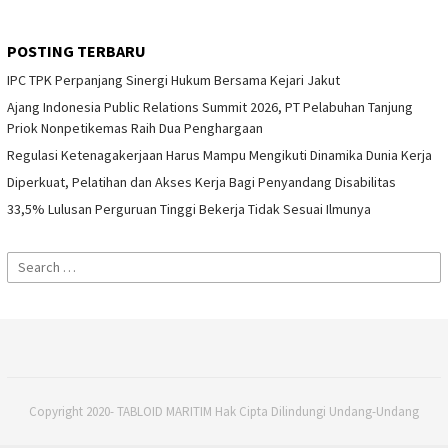
POSTING TERBARU
IPC TPK Perpanjang Sinergi Hukum Bersama Kejari Jakut
Ajang Indonesia Public Relations Summit 2026, PT Pelabuhan Tanjung
Priok Nonpetikemas Raih Dua Penghargaan
Regulasi Ketenagakerjaan Harus Mampu Mengikuti Dinamika Dunia Kerja
Diperkuat, Pelatihan dan Akses Kerja Bagi Penyandang Disabilitas
33,5% Lulusan Perguruan Tinggi Bekerja Tidak Sesuai Ilmunya
Search
for:
Copyright 2020- TABLOID MARITIM Hak Cipta Dilindungi Undang-Undang