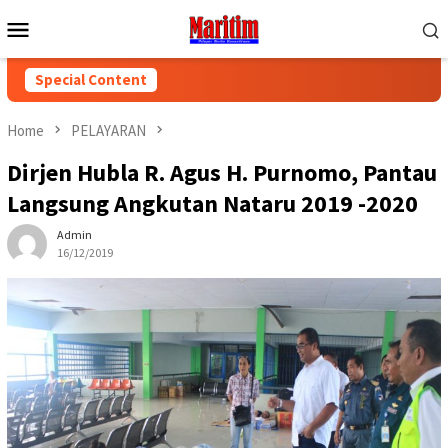
Skip
Mobile
to
Menu
content
Special Content
Home
PELAYARAN
Dirjen Hubla R. Agus H. Purnomo, Pantau
Langsung Angkutan Nataru 2019 -2020
Admin
16/12/2019