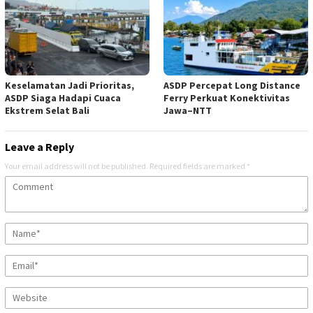
Keselamatan Jadi Prioritas,
ASDP Percepat Long Distance
ASDP Siaga Hadapi Cuaca
Ferry Perkuat Konektivitas
Ekstrem Selat Bali
Jawa–NTT
Leave a Reply
Your email address will not be published.
Required fields are marked
*