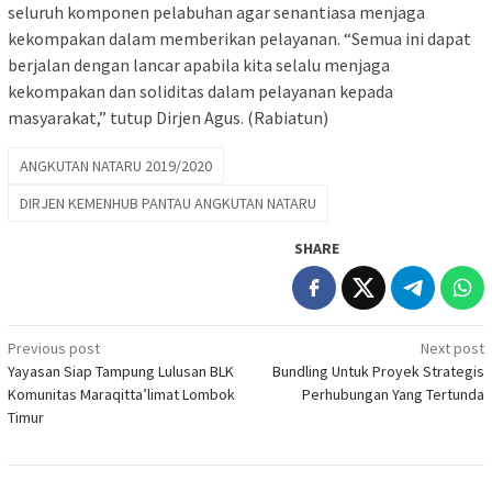
seluruh komponen pelabuhan agar senantiasa menjaga
kekompakan dalam memberikan pelayanan. “Semua ini dapat
berjalan dengan lancar apabila kita selalu menjaga
kekompakan dan soliditas dalam pelayanan kepada
masyarakat,” tutup Dirjen Agus. (Rabiatun)
ANGKUTAN NATARU 2019/2020
DIRJEN KEMENHUB PANTAU ANGKUTAN NATARU
SHARE
Post
Previous post
Next post
Yayasan Siap Tampung Lulusan BLK
Bundling Untuk Proyek Strategis
navigation
Komunitas Maraqitta’limat Lombok
Perhubungan Yang Tertunda
Timur