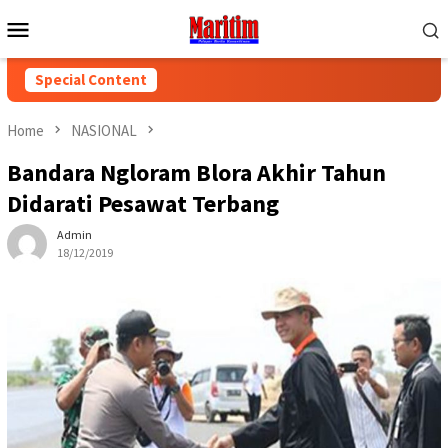
Skip
Mobile
to
Menu
content
Special Content
Home
NASIONAL
Bandara Ngloram Blora Akhir Tahun
Didarati Pesawat Terbang
Admin
18/12/2019