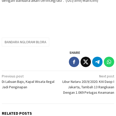
dengan bandara akan terintegrasi”. (Uti/Smr/Maritim)
BANDARA NGLORAM BLORA
SHARE
Post
Previous post
Next post
Di Labuan Bajo, Kapal Wisata Ilegal
Libur Nataru 2019/2020. KAI Daop I
navigation
Jadi Penginapan
Jakarta, Tambah 13 Rangkaian
Dengan 1.069 Petugas Keamanan
RELATED POSTS