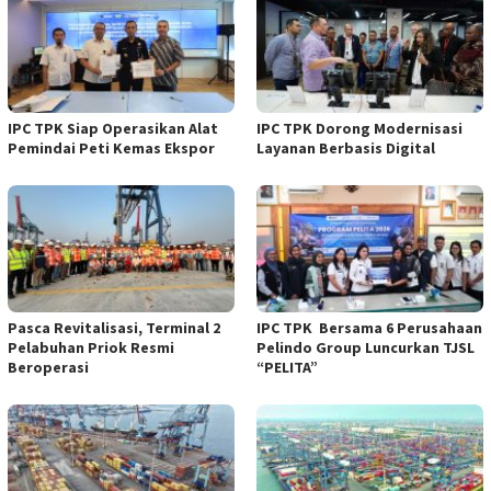
IPC TPK Siap Operasikan Alat
IPC TPK Dorong Modernisasi
Pemindai Peti Kemas Ekspor
Layanan Berbasis Digital
Pasca Revitalisasi, Terminal 2
IPC TPK Bersama 6 Perusahaan
Pelabuhan Priok Resmi
Pelindo Group Luncurkan TJSL
Beroperasi
“PELITA”