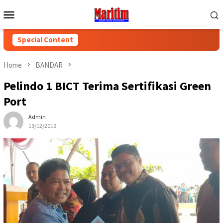
Skip
Mobile
to
Menu
content
Special Content
Home
BANDAR
Pelindo 1 BICT Terima Sertifikasi Green
Port
Admin
19/12/2019