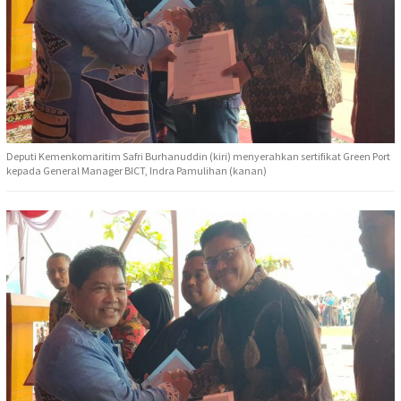
Deputi Kemenkomaritim Safri Burhanuddin (kiri) menyerahkan sertifikat Green Port
kepada General Manager BICT, Indra Pamulihan (kanan)