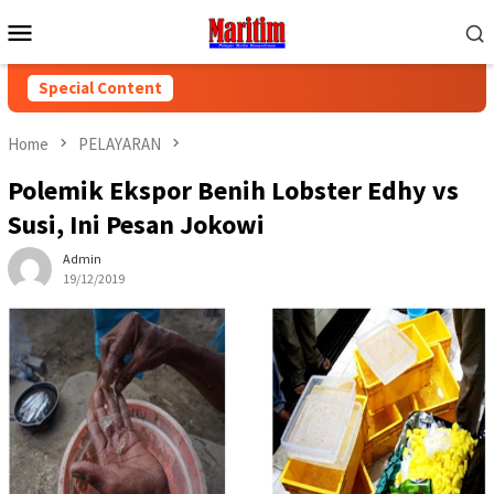
Skip
Mobile
to
Menu
content
Special Content
Home
PELAYARAN
Polemik Ekspor Benih Lobster Edhy vs
Susi, Ini Pesan Jokowi
Admin
19/12/2019