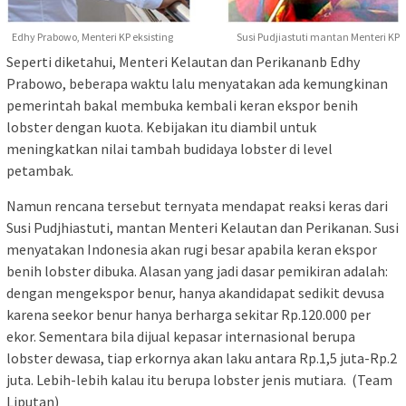
Edhy Prabowo, Menteri KP eksisting Susi Pudjiastuti mantan Menteri KP
Seperti diketahui, Menteri Kelautan dan Perikananb Edhy
Prabowo, beberapa waktu lalu menyatakan ada kemungkinan
pemerintah bakal membuka kembali keran ekspor benih
lobster dengan kuota. Kebijakan itu diambil untuk
meningkatkan nilai tambah budidaya lobster di level
petambak.
Namun rencana tersebut ternyata mendapat reaksi keras dari
Susi Pudjhiastuti, mantan Menteri Kelautan dan Perikanan. Susi
menyatakan Indonesia akan rugi besar apabila keran ekspor
benih lobster dibuka. Alasan yang jadi dasar pemikiran adalah:
dengan mengekspor benur, hanya akandidapat sedikit devusa
karena seekor benur hanya berharga sekitar Rp.120.000 per
ekor. Sementara bila dijual kepasar internasional berupa
lobster dewasa, tiap erkornya akan laku antara Rp.1,5 juta-Rp.2
juta. Lebih-lebih kalau itu berupa lobster jenis mutiara. (Team
Liputan)