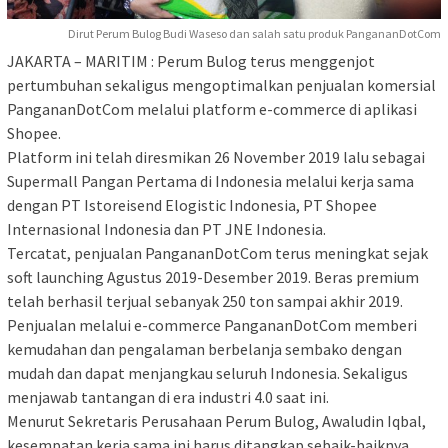
Dirut Perum Bulog Budi Waseso dan salah satu produk PangananDotCom
JAKARTA – MARITIM : Perum Bulog terus menggenjot
pertumbuhan sekaligus mengoptimalkan penjualan komersial
PangananDotCom melalui platform e-commerce di aplikasi
Shopee.
Platform ini telah diresmikan 26 November 2019 lalu sebagai
Supermall Pangan Pertama di Indonesia melalui kerja sama
dengan PT Istoreisend Elogistic Indonesia, PT Shopee
Internasional Indonesia dan PT JNE Indonesia.
Tercatat, penjualan PangananDotCom terus meningkat sejak
soft launching Agustus 2019-Desember 2019. Beras premium
telah berhasil terjual sebanyak 250 ton sampai akhir 2019.
Penjualan melalui e-commerce PangananDotCom memberi
kemudahan dan pengalaman berbelanja sembako dengan
mudah dan dapat menjangkau seluruh Indonesia. Sekaligus
menjawab tantangan di era industri 4.0 saat ini.
Menurut Sekretaris Perusahaan Perum Bulog, Awaludin Iqbal,
kesempatan kerja sama ini harus ditangkap sebaik-baiknya