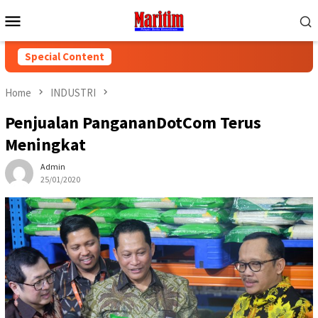
Skip
Mobile
to
Menu
content
Special Content
Home
INDUSTRI
Penjualan PangananDotCom Terus
Meningkat
Admin
25/01/2020