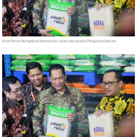
Dirut Perum Bulog Budi Waseso dan salah satu produk PangananDotCom