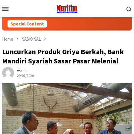
Skip
Mobile
to
Menu
content
Special Content
Home
NASIONAL
Luncurkan Produk Griya Berkah, Bank
Mandiri Syariah Sasar Pasar Melenial
Admin
29/01/2020