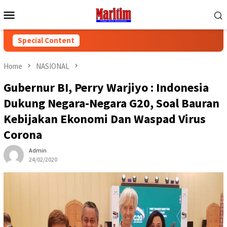
Skip
Mobile
to
Menu
content
Special Content
Home
NASIONAL
Gubernur BI, Perry Warjiyo : Indonesia
Dukung Negara-Negara G20, Soal Bauran
Kebijakan Ekonomi Dan Waspad Virus
Corona
Admin
24/02/2020