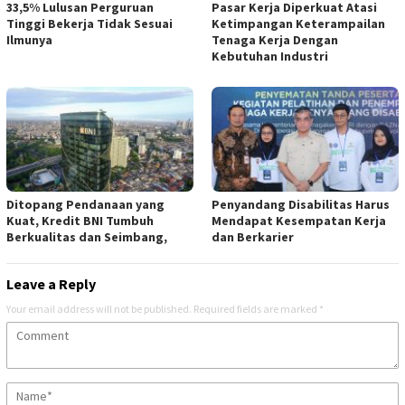
33,5% Lulusan Perguruan
Pasar Kerja Diperkuat Atasi
Tinggi Bekerja Tidak Sesuai
Ketimpangan Keterampailan
Ilmunya
Tenaga Kerja Dengan
Kebutuhan Industri
Ditopang Pendanaan yang
Penyandang Disabilitas Harus
Kuat, Kredit BNI Tumbuh
Mendapat Kesempatan Kerja
Berkualitas dan Seimbang,
dan Berkarier
Leave a Reply
Your email address will not be published.
Required fields are marked
*