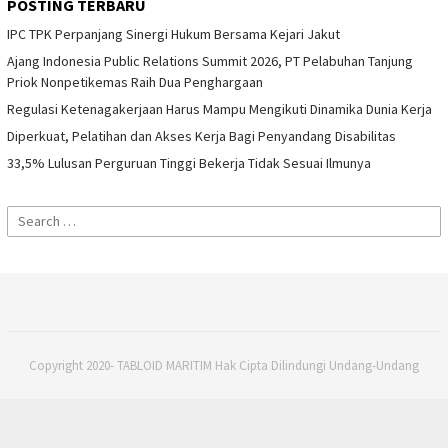
POSTING TERBARU
IPC TPK Perpanjang Sinergi Hukum Bersama Kejari Jakut
Ajang Indonesia Public Relations Summit 2026, PT Pelabuhan Tanjung
Priok Nonpetikemas Raih Dua Penghargaan
Regulasi Ketenagakerjaan Harus Mampu Mengikuti Dinamika Dunia Kerja
Diperkuat, Pelatihan dan Akses Kerja Bagi Penyandang Disabilitas
33,5% Lulusan Perguruan Tinggi Bekerja Tidak Sesuai Ilmunya
Search
for:
Copyright 2020- TABLOID MARITIM Hak Cipta Dilindungi Undang-Undang