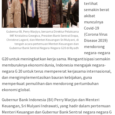
terlihat
semakin berat
akibat
munculnya
Covid-19
Gubernur BI, Perry Warjiyo, bersama Direktur Pelaksana
(Corona Virus
IMF Kristalina Georgiva, Presiden Bank Sentral Eropa,
Disease 2019)
Christine Lagard, dan Menteri Keuangan Sri Mulyani, di
tengah acara pertemuan Menteri Keuangan dan
mendorong
Gubernur Bank Sentral Negara-Negara G20 di Riyadh
negara-negara
G20 untuk meningkatkan kerja sama. Mengantisipasi semakin
memburuknya ekonomi dunia, Indonesia mengajak negara-
negara G 20 untuk terus mempererat kerjasama internasional,
dan mengimplementasikan bauran kebijakan, guna
memperkuat pemulihan dan mendorong pertumbuhan
ekonomi global.
Gubernur Bank Indonesia (BI) Perry Warjiyo dan Menteri
Keuangan, Sri Mulyani Indrawati, yang hadir dalam pertemuan
Menteri Keuangan dan Gubernur Bank Sentral negara negara G