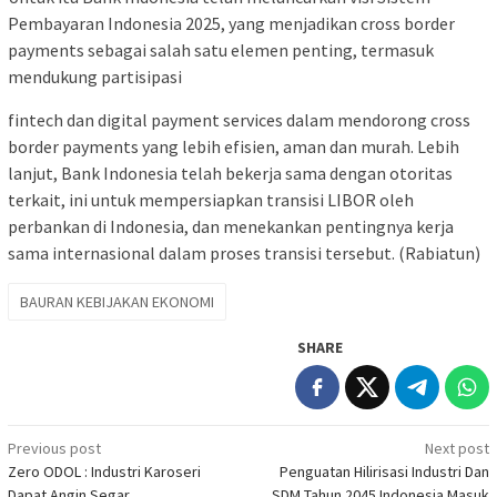
Pembayaran Indonesia 2025, yang menjadikan cross border
payments sebagai salah satu elemen penting, termasuk
mendukung partisipasi
fintech dan digital payment services dalam mendorong cross
border payments yang lebih efisien, aman dan murah. Lebih
lanjut, Bank Indonesia telah bekerja sama dengan otoritas
terkait, ini untuk mempersiapkan transisi LIBOR oleh
perbankan di Indonesia, dan menekankan pentingnya kerja
sama internasional dalam proses transisi tersebut. (Rabiatun)
BAURAN KEBIJAKAN EKONOMI
SHARE
Post
Previous post
Next post
Zero ODOL : Industri Karoseri
Penguatan Hilirisasi Industri Dan
navigation
Dapat Angin Segar
SDM Tahun 2045 Indonesia Masuk