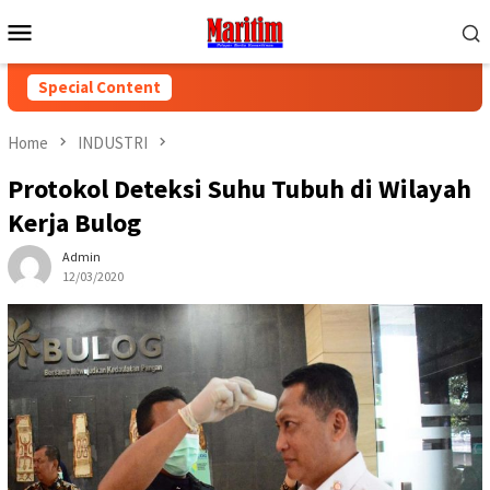
Skip
Mobile
to
Menu
content
Special Content
Home
INDUSTRI
Protokol Deteksi Suhu Tubuh di Wilayah
Kerja Bulog
Admin
12/03/2020