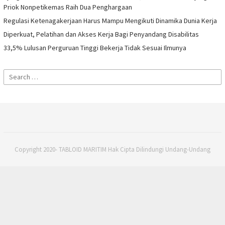
Priok Nonpetikemas Raih Dua Penghargaan
Regulasi Ketenagakerjaan Harus Mampu Mengikuti Dinamika Dunia Kerja
Diperkuat, Pelatihan dan Akses Kerja Bagi Penyandang Disabilitas
33,5% Lulusan Perguruan Tinggi Bekerja Tidak Sesuai Ilmunya
Search
for:
Copyright 2020- TABLOID MARITIM Hak Cipta Dilindungi Undang-Undang