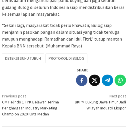
beras dalam mengantisipasi panic buying dan juga seluruh
gudang Bulog di seluruh Indonesia siap mendistribusikan beras
ke semua lapisan masyarakat.
“Sekali lagi, masyarakat tidak perlu khawatir, Bulog siap
menjamin pasokan pangan dalam situasi yang tidak terduga
maupun menghadapi Ramadhan dan Idul Fitri,” tutup mantan
Kepala BNN tersebut. (Muhammad Raya)
DETEKSI SUHU TUBUH
PROTOKOL DI BULOG
SHARE
Post
Previous post
Next post
GM Pelindo 1 TPK Belawan Terima
BKPM Dukung Jawa Timur Jadi
navigation
Penghargaan Industry Marketing
Wilayah Industri Ekspor
Champion 2020 Kota Medan