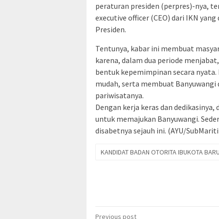
peraturan presiden (perpres)-nya, t
executive officer (CEO) dari IKN yan
Presiden.
Tentunya, kabar ini membuat masyar
karena, dalam dua periode menjabat
bentuk kepemimpinan secara nyata. 
mudah, serta membuat Banyuwangi d
pariwisatanya.
Dengan kerja keras dan dedikasinya,
untuk memajukan Banyuwangi. Seder
disabetnya sejauh ini. (AYU/SubMarit
KANDIDAT BADAN OTORITA IBUKOTA BAR
Post
Previous post