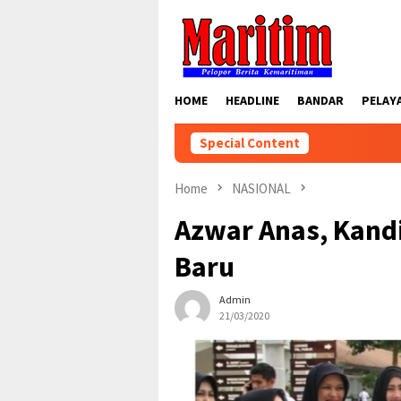
Skip
to
content
HOME
HEADLINE
BANDAR
PELAY
Special Content
Home
NASIONAL
Azwar Anas, Kandi
Baru
Admin
21/03/2020