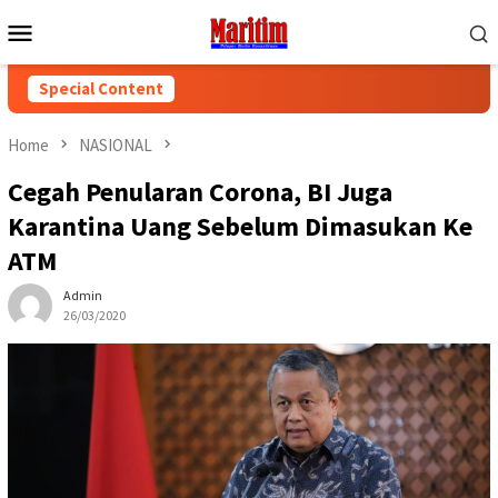
Skip
Mobile
to
Menu
content
Special Content
Home
NASIONAL
Cegah Penularan Corona, BI Juga
Karantina Uang Sebelum Dimasukan Ke
ATM
Admin
26/03/2020