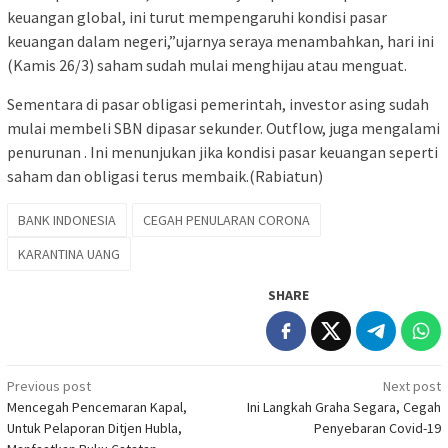
keuangan global, ini turut mempengaruhi kondisi pasar
keuangan dalam negeri,”ujarnya seraya menambahkan, hari ini
(Kamis 26/3) saham sudah mulai menghijau atau menguat.
Sementara di pasar obligasi pemerintah, investor asing sudah
mulai membeli SBN dipasar sekunder. Outflow, juga mengalami
penurunan . Ini menunjukan jika kondisi pasar keuangan seperti
saham dan obligasi terus membaik.(Rabiatun)
BANK INDONESIA
CEGAH PENULARAN CORONA
KARANTINA UANG
SHARE
Post
Previous post
Next post
Mencegah Pencemaran Kapal,
Ini Langkah Graha Segara, Cegah
navigation
Untuk Pelaporan Ditjen Hubla,
Penyebaran Covid-19