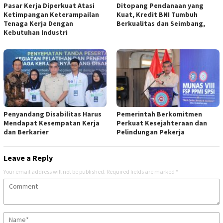
Pasar Kerja Diperkuat Atasi
Ditopang Pendanaan yang
Ketimpangan Keterampailan
Kuat, Kredit BNI Tumbuh
Tenaga Kerja Dengan
Berkualitas dan Seimbang,
Kebutuhan Industri
Penyandang Disabilitas Harus
Pemerintah Berkomitmen
Mendapat Kesempatan Kerja
Perkuat Kesejahteraan dan
dan Berkarier
Pelindungan Pekerja
Leave a Reply
Your email address will not be published.
Required fields are marked
*