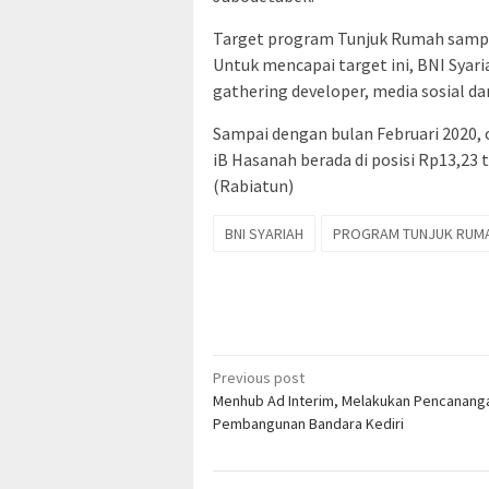
Target program Tunjuk Rumah sampai d
Untuk mencapai target ini, BNI Sya
gathering developer, media sosial da
Sampai dengan bulan Februari 2020, 
iB Hasanah berada di posisi Rp13,23 
(Rabiatun)
BNI SYARIAH
PROGRAM TUNJUK RUM
Post
Previous post
Menhub Ad Interim, Melakukan Pencanang
navigation
Pembangunan Bandara Kediri