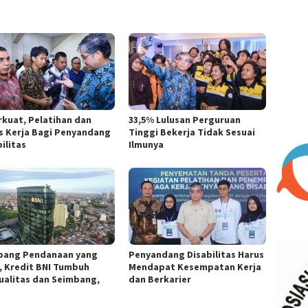
rkuat, Pelatihan dan
33,5% Lulusan Perguruan
s Kerja Bagi Penyandang
Tinggi Bekerja Tidak Sesuai
ilitas
Ilmunya
pang Pendanaan yang
Penyandang Disabilitas Harus
, Kredit BNI Tumbuh
Mendapat Kesempatan Kerja
ualitas dan Seimbang,
dan Berkarier