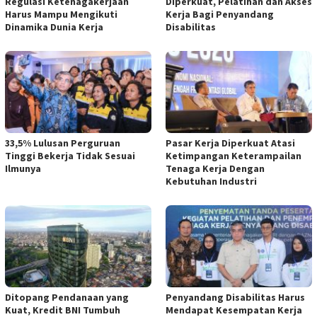
Regulasi Ketenagakerjaan
Diperkuat, Pelatihan dan Akses
Harus Mampu Mengikuti
Kerja Bagi Penyandang
Dinamika Dunia Kerja
Disabilitas
33,5% Lulusan Perguruan
Pasar Kerja Diperkuat Atasi
Tinggi Bekerja Tidak Sesuai
Ketimpangan Keterampailan
Ilmunya
Tenaga Kerja Dengan
Kebutuhan Industri
Ditopang Pendanaan yang
Penyandang Disabilitas Harus
Kuat, Kredit BNI Tumbuh
Mendapat Kesempatan Kerja