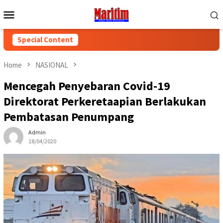
Skip
Mobile
to
Menu
content
Special Content
Home
NASIONAL
Mencegah Penyebaran Covid-19
Direktorat Perkeretaapian Berlakukan
Pembatasan Penumpang
Admin
18/04/2020