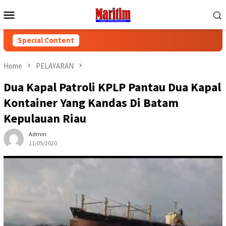
Skip
Mobile
to
Menu
content
Special Content
Home
PELAYARAN
Dua Kapal Patroli KPLP Pantau Dua Kapal
Kontainer Yang Kandas Di Batam
Kepulauan Riau
Admin
11/05/2020