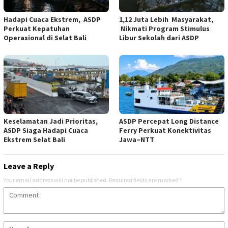
Hadapi Cuaca Ekstrem, ASDP
1,12 Juta Lebih Masyarakat,
Perkuat Kepatuhan
Nikmati Program Stimulus
Operasional di Selat Bali
Libur Sekolah dari ASDP
Keselamatan Jadi Prioritas,
ASDP Percepat Long Distance
ASDP Siaga Hadapi Cuaca
Ferry Perkuat Konektivitas
Ekstrem Selat Bali
Jawa–NTT
Leave a Reply
Your email address will not be published.
Required fields are marked
*