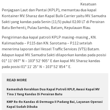
Kesatuan
Penjagaan Laut dan Pantai (KPLP), memantau dua kapal
Kontainer MV. Sharaz dan Kapal Bulk Carrier yaitu MV. Samudra
Sakti yang kandas pada Senin (11/5) pukul 02.00 LT di Perairan
Batu Berhenti, Pulau Sambu, Batam, Kepulauan Riau.
Pengiriman dua kapal patroli KPLP masing-masing , KN.
Kalimashada – P.115 dan KN. Sarotama – P.112 setelah
menerima laporan dari Vessel Traffic Services (VTS) Batam.
Adapun kapal MV. Samudra Sakti dilaporkan kandas pada posisi
01° 11′ 097″ N – 103° 52′ 905″ E dan kapal MV. Sharaz kandas
pada posisi 01° 11′ 25″ N – 103° 52′ 854 ” E.
READ MORE
Kemenhub Kerahkan Dua Kapal Patroli KPLP, Awasi Kapal MV
Tina 1 Yang Kandas Di Perairan Batu
KMP Ro-Ro Kandas di Dermaga II Padang Bai, Layanan Operasi
Kapal Sudah Dibuka