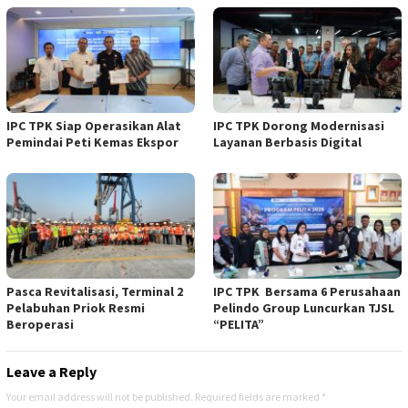
IPC TPK Siap Operasikan Alat
IPC TPK Dorong Modernisasi
Pemindai Peti Kemas Ekspor
Layanan Berbasis Digital
Pasca Revitalisasi, Terminal 2
IPC TPK Bersama 6 Perusahaan
Pelabuhan Priok Resmi
Pelindo Group Luncurkan TJSL
Beroperasi
“PELITA”
Leave a Reply
Your email address will not be published.
Required fields are marked
*