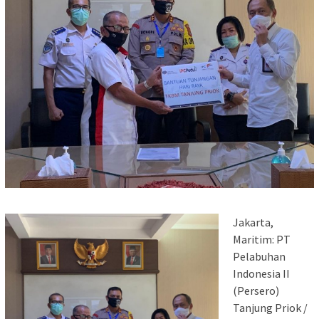
Jakarta,
Maritim: PT
Pelabuhan
Indonesia II
(Persero)
Tanjung Priok /