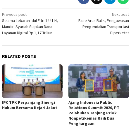
Post
Previous post
Next post
Selama Lebaran Idul Fitri 1441 H,
Fase Arus Balik, Pengawasan
navigation
Mandiri Syariah Siapkan Dana
Pengendalian Transportasi
Layanan Digital Rp.1,17 Triliun
Diperketat
RELATED POSTS
IPC TPK Perpanjang Sinergi
Ajang Indonesia Public
Hukum Bersama Kejari Jakut
Relations Summit 2026, PT
Pelabuhan Tanjung Priok
Nonpetikemas Raih Dua
Penghargaan