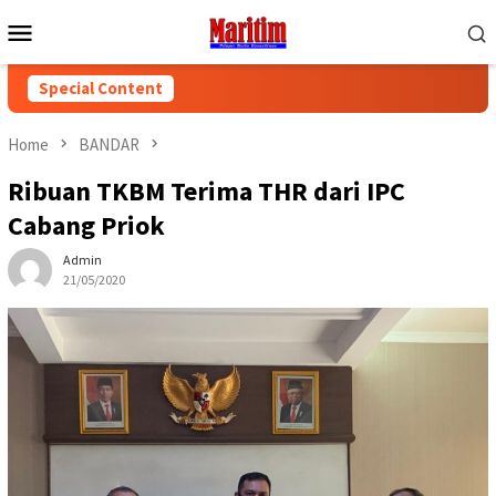
Skip
Mobile
to
Menu
content
Special Content
Home
BANDAR
Ribuan TKBM Terima THR dari IPC
Cabang Priok
Admin
21/05/2020