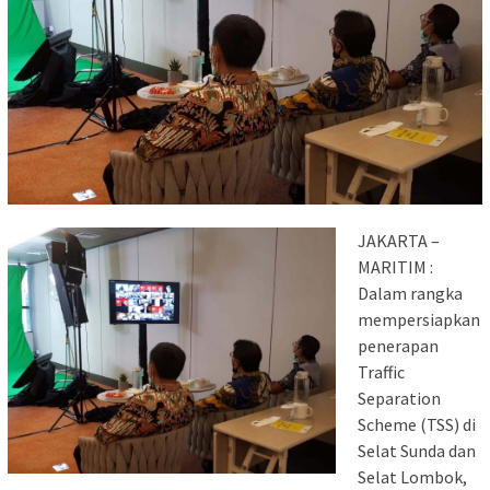
JAKARTA –
MARITIM :
Dalam rangka
mempersiapkan
penerapan
Traffic
Separation
Scheme (TSS) di
Selat Sunda dan
Selat Lombok,