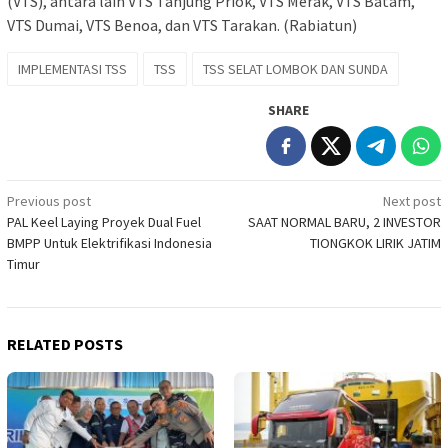
(VTS), antara lain VTS Tanjung Priok, VTS Merak, VTS Batam,
VTS Dumai, VTS Benoa, dan VTS Tarakan. (Rabiatun)
IMPLEMENTASI TSS
TSS
TSS SELAT LOMBOK DAN SUNDA
SHARE
Post
Previous post
Next post
PAL Keel Laying Proyek Dual Fuel
SAAT NORMAL BARU, 2 INVESTOR
navigation
BMPP Untuk Elektrifikasi Indonesia
TIONGKOK LIRIK JATIM
Timur
RELATED POSTS