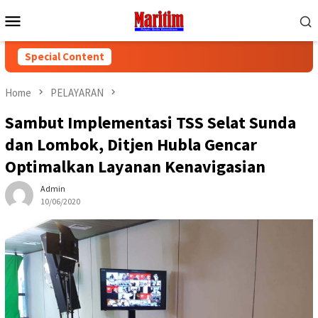
Skip
Mobile
to
Menu
content
Special Content
Home
PELAYARAN
Sambut Implementasi TSS Selat Sunda
dan Lombok, Ditjen Hubla Gencar
Optimalkan Layanan Kenavigasian
Admin
10/06/2020