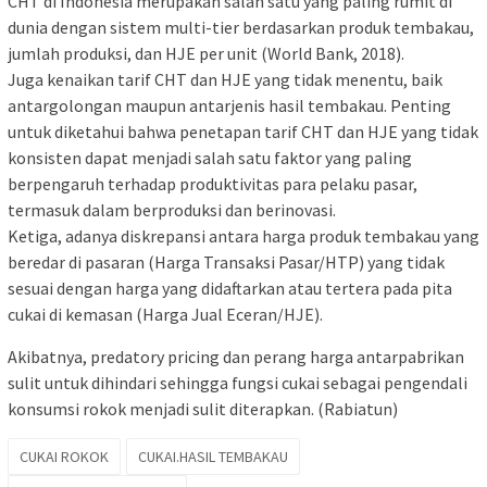
CHT di Indonesia merupakan salah satu yang paling rumit di
dunia dengan sistem multi-tier berdasarkan produk tembakau,
jumlah produksi, dan HJE per unit (World Bank, 2018).
Juga kenaikan tarif CHT dan HJE yang tidak menentu, baik
antargolongan maupun antarjenis hasil tembakau. Penting
untuk diketahui bahwa penetapan tarif CHT dan HJE yang tidak
konsisten dapat menjadi salah satu faktor yang paling
berpengaruh terhadap produktivitas para pelaku pasar,
termasuk dalam berproduksi dan berinovasi.
Ketiga, adanya diskrepansi antara harga produk tembakau yang
beredar di pasaran (Harga Transaksi Pasar/HTP) yang tidak
sesuai dengan harga yang didaftarkan atau tertera pada pita
cukai di kemasan (Harga Jual Eceran/HJE).
Akibatnya, predatory pricing dan perang harga antarpabrikan
sulit untuk dihindari sehingga fungsi cukai sebagai pengendali
konsumsi rokok menjadi sulit diterapkan. (Rabiatun)
CUKAI ROKOK
CUKAI.HASIL TEMBAKAU