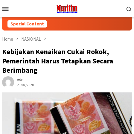
Skip
Mobile
to
Menu
content
Special Content
Home
NASIONAL
Kebijakan Kenaikan Cukai Rokok,
Pemerintah Harus Tetapkan Secara
Berimbang
Admin
21/07/2020