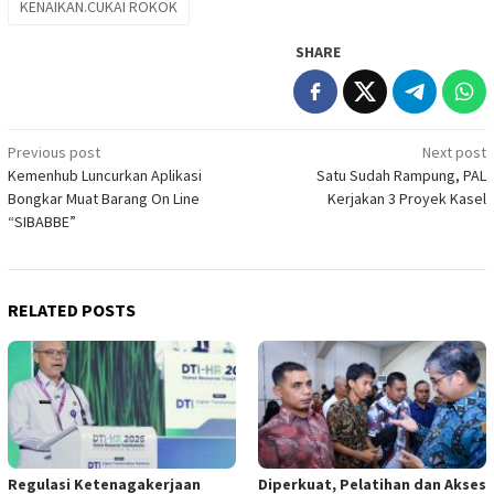
KENAIKAN.CUKAI ROKOK
SHARE
Post
Previous post
Next post
Kemenhub Luncurkan Aplikasi
Satu Sudah Rampung, PAL
navigation
Bongkar Muat Barang On Line
Kerjakan 3 Proyek Kasel
“SIBABBE”
RELATED POSTS
Regulasi Ketenagakerjaan
Diperkuat, Pelatihan dan Akses