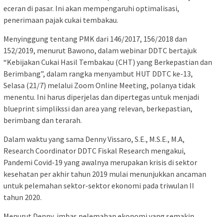
eceran di pasar. Ini akan mempengaruhi optimalisasi,
penerimaan pajak cukai tembakau.
Menyinggung tentang PMK dari 146/2017, 156/2018 dan
152/2019, menurut Bawono, dalam webinar DDTC bertajuk
“Kebijakan Cukai Hasil Tembakau (CHT) yang Berkepastian dan
Berimbang”, dalam rangka menyambut HUT DDTC ke-13,
Selasa (21/7) melalui Zoom Online Meeting, polanya tidak
menentu. Ini harus diperjelas dan dipertegas untuk menjadi
blueprint simplikssi dan area yang relevan, berkepastian,
berimbang dan terarah.
Dalam waktu yang sama Denny Vissaro, S.E., M.S.E., M.A,
Research Coordinator DDTC Fiskal Research mengakui,
Pandemi Covid-19 yang awalnya merupakan krisis di sektor
kesehatan per akhir tahun 2019 mulai menunjukkan ancaman
untuk pelemahan sektor-sektor ekonomi pada triwulan II
tahun 2020.
Menurut Denny, imbas pelemahan ekonomi yang semakin