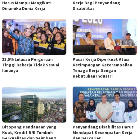
Harus Mampu Mengikuti
Kerja Bagi Penyandang
Dinamika Dunia Kerja
Disabilitas
33,5% Lulusan Perguruan
Pasar Kerja Diperkuat Atasi
Tinggi Bekerja Tidak Sesuai
Ketimpangan Keterampailan
Ilmunya
Tenaga Kerja Dengan
Kebutuhan Industri
Ditopang Pendanaan yang
Penyandang Disabilitas Harus
Kuat, Kredit BNI Tumbuh
Mendapat Kesempatan Kerja
Berkualitas dan Seimbang,
dan Berkarier