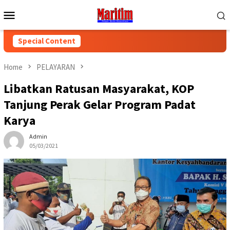
Skip
Mobile
to
Menu
content
Special Content
Home
PELAYARAN
Libatkan Ratusan Masyarakat, KOP
Tanjung Perak Gelar Program Padat
Karya
Admin
05/03/2021