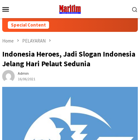
Skip
Mobile
to
Menu
content
Special Content
Home
PELAYARAN
Indonesia Heroes, Jadi Slogan Indonesia
Jelang Hari Pelaut Sedunia
Admin
16/06/2021