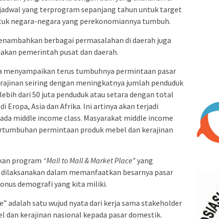
 jadwal yang terprogram sepanjang tahun untuk target
ntuk negara-negara yang perekonomiannya tumbuh.
menambahkan berbagai permasalahan di daerah juga
bijakan pemerintah pusat dan daerah.
a menyampaikan terus tumbuhnya permintaan pasar
rajinan seiring dengan meningkatnya jumlah penduduk
ebih dari 50 juta penduduk atau setara dengan total
 Eropa, Asia dan Afrika. Ini artinya akan terjadi
da middle income class. Masyarakat middle income
pertumbuhan permintaan produk mebel dan kerajinan
rkan program
“
Mall to Mall & Market Place
”
yang
s dilaksanakan dalam memanfaatkan besarnya pasar
onus demografi yang kita miliki.
” adalah satu wujud nyata dari kerja sama stakeholder
dan kerajinan nasional kepada pasar domestik.