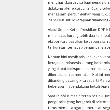
menghasilkan devisa bagi negara di saa
didukung oleh
local content
yang cukup
mengalami pertumbuhan yang cukup s
20 persen untuk kerajinan dibandingk
Abdul Sobur, Ketua Presidium DPP H
miliar atau kurang lebih dua kali lip
ekspor itu dipastikan ke depan akan
terkorelasi terhadap penambahan te
Namun kini masih ada kebijakan kon
kerajinan Indonesia kurang berkemb
yang dapat diekspor dan masih adanya
diberlakukan pemerintah. Hal ini me
dibanding pesaing kita seperti Mala
beberapa ijin pendukung butuh biaya
Saat ini SVLK masih tetap berlaku un
pengusaha yang bergerak di sektor i
terus meminta agar pemerintah sege