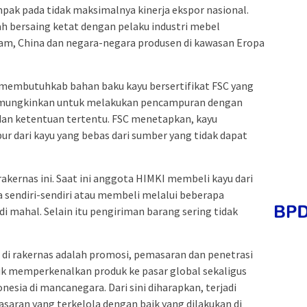
pak pada tidak maksimalnya kinerja ekspor nasional.
ah bersaing ketat dengan pelaku industri mebel
tnam, China dan negara-negara produsen di kawasan Eropa
lah membutuhkab bahan baku kayu bersertifikat FSC yang
 dimungkinkan untuk melakukan pencampuran dengan
 dan ketentuan tertentu. FSC menetapkan, kayu
ur dari kayu yang bebas dari sumber yang tidak dapat
rakernas ini. Saat ini anggota HIMKI membeli kayu dari
 sendiri-sendiri atau membeli melalui beberapa
i mahal. Selain itu pengiriman barang sering tidak
s di rakernas adalah promosi, pemasaran dan penetrasi
uk memperkenalkan produk ke pasar global sekaligus
esia di mancanegara. Dari sini diharapkan, terjadi
aran yang terkelola dengan baik yang dilakukan di