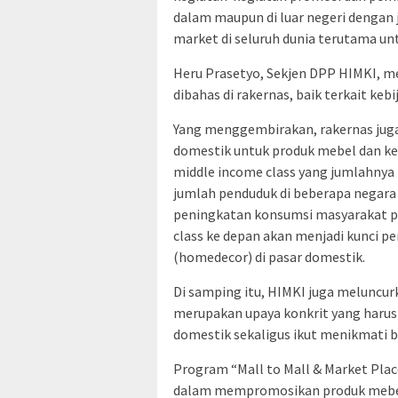
dalam maupun di luar negeri dengan
market di seluruh dunia terutama u
Heru Prasetyo, Sekjen DPP HIMKI, 
dibahas di rakernas, baik terkait ke
Yang menggembirakan, rakernas jug
domestik untuk produk mebel dan ke
middle income class yang jumlahnya l
jumlah penduduk di beberapa negara di
peningkatan konsumsi masyarakat pa
class ke depan akan menjadi kunci 
(homedecor) di pasar domestik.
Di samping itu, HIMKI juga meluncu
merupakan upaya konkrit yang haru
domestik sekaligus ikut menikmati b
Program “Mall to Mall & Market Place
dalam mempromosikan produk mebel 