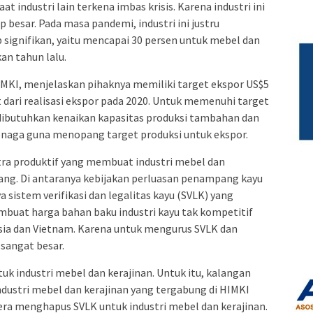
t industri lain terkena imbas krisis. Karena industri ini
 besar. Pada masa pandemi, industri ini justru
ignifikan, yaitu mencapai 30 persen untuk mebel dan
an tahun lalu.
IMKI, menjelaskan pihaknya memiliki target ekspor US$5
at dari realisasi ekspor pada 2020. Untuk memenuhi target
 dibutuhkan kenaikan kapasitas produksi tambahan dan
naga guna menopang target produksi untuk ekspor.
tra produktif yang membuat industri mebel dan
ang. Di antaranya kebijakan perluasan penampang kayu
 sistem verifikasi dan legalitas kayu (SVLK) yang
mbuat harga bahan baku industri kayu tak kompetitif
ysia dan Vietnam. Karena untuk mengurus SVLK dan
 sangat besar.
tuk industri mebel dan kerajinan. Untuk itu, kalangan
ndustri mebel dan kerajinan yang tergabung di HIMKI
ra menghapus SVLK untuk industri mebel dan kerajinan.