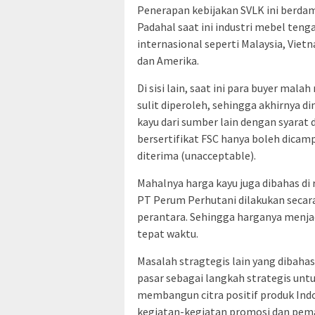
Penerapan kebijakan SVLK ini berdam
Padahal saat ini industri mebel teng
internasional seperti Malaysia, Vie
dan Amerika.
Di sisi lain, saat ini para buyer ma
sulit diperoleh, sehingga akhirnya
kayu dari sumber lain dengan syarat
bersertifikat FSC hanya boleh dicamp
diterima (unacceptable).
Mahalnya harga kayu juga dibahas di 
PT Perum Perhutani dilakukan secara
perantara. Sehingga harganya menjad
tepat waktu.
Masalah stragtegis lain yang dibaha
pasar sebagai langkah strategis unt
membangun citra positif produk Indon
kegiatan-kegiatan promosi dan pemas