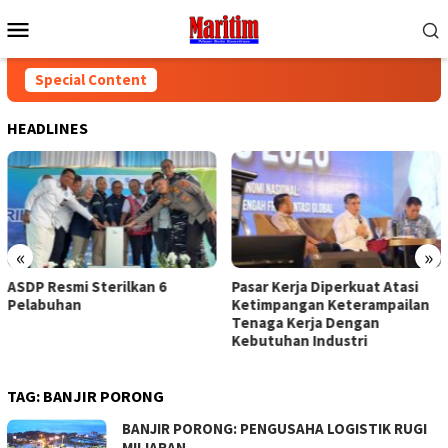
Skip
Mobile
to
Menu
content
Special Content
HEADLINES
«
»
ASDP Resmi Sterilkan 6
Pasar Kerja Diperkuat Atasi
Pelabuhan
Ketimpangan Keterampailan
Tenaga Kerja Dengan
Kebutuhan Industri
TAG:
BANJIR PORONG
BANJIR PORONG: PENGUSAHA LOGISTIK RUGI
MILIARAN